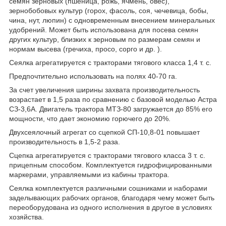
семян зерновых (пшеница, рожь, ячмень, овес),
зернобобовых культур (горох, фасоль, соя, чечевица, бобы,
чина, нут, люпин) с одновременным внесением минеральных
удобрений. Может быть использована для посева семян
других культур, близких к зерновым по размерам семян и
нормам высева (гречиха, просо, сорго и др. ).
Сеялка агрегатируется с тракторами тягового класса 1,4 т. с.
Предпочтительно использовать на полях 40-70 га.
За счет увеличения ширины захвата производительность
возрастает в 1,5 раза по сравнению с базовой моделью Астра
СЗ-3,6А. Двигатель трактора МТЗ-80 загружается до 85% его
мощности, что дает экономию горючего до 20%.
Двухсеялочный агрегат со сцепкой СП-10,8-01 повышает
производительность в 1,5-2 раза.
Сцепка агрегатируется с тракторами тягового класса 3 т. с.
прицепным способом. Комплектуется гидрофицированными
маркерами, управляемыми из кабины трактора.
Сеялка комплектуется различными сошниками и наборами
заделывающих рабочих органов, благодаря чему может быть
переоборудована из одного исполнения в другое в условиях
хозяйства.