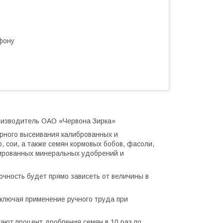
фону
роизводитель ОАО «Червона Зирка»
ирного высеивания калиброванных и
, сои, а также семян кормовых бобов, фасоли,
ированных минеральных удобрений и
очность будет прямо зависеть от величины в
сключая применение ручного труда при
ают процент дробления семян в 10 раз по