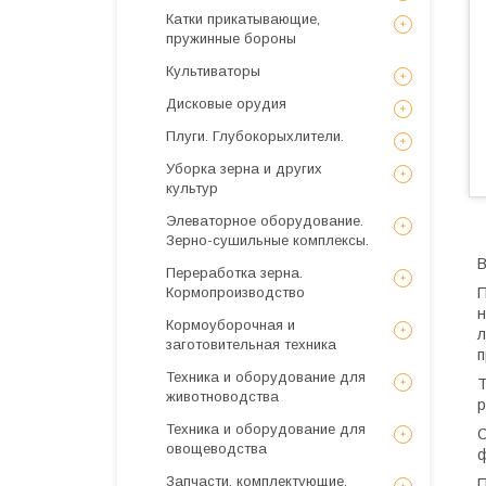
Катки прикатывающие,
пружинные бороны
Культиваторы
Дисковые орудия
Плуги. Глубокорыхлители.
Уборка зерна и других
культур
Элеваторное оборудование.
Зерно-сушильные комплексы.
В
Переработка зерна.
Кормопроизводство
П
н
Кормоуборочная и
л
заготовительная техника
п
Техника и оборудование для
Т
животноводства
р
Техника и оборудование для
С
овощеводства
ф
Запчасти, комплектующие,
П