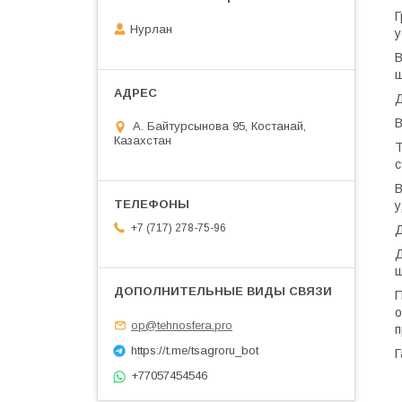
Г
Нурлан
у
В
ш
Д
В
А. Байтурсынова 95, Костанай,
Казахстан
Т
с
В
у
+7 (717) 278-75-96
Д
Д
ш
П
о
op@tehnosfera.pro
п
https://t.me/tsagroru_bot
Г
+77057454546