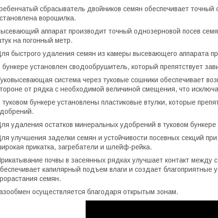
ребенчатый сбрасыватель двойников семян обеспечивает точный
становлена ворошилка.
ысевающий аппарат производит точный однозерновой посев семян 
тук на погонный метр.
ля быстрого удаления семян из камеры высевающего аппарата пр
 бункере установлен сводообрушитель, который препятствует зав
уковысевающая система через туковые сошники обеспечивает во
тороне от рядка с необходимой величиной смещения, что исключа
 туковом бункере установлены пластиковые втулки, которые пре
добрений.
ля удаления остатков минеральных удобрений в туковом бункере
ля улучшения заделки семян и устойчивости посевных секций при
ирокая прикатка, загребатели и шлейф-рейка.
рикатывание почвы в засеянных рядках улучшает контакт между с
беспечивает капилярный подъем влаги и создает благоприятные у
рорастания семян.
азообмен осуществляется благодаря открытым зонам.