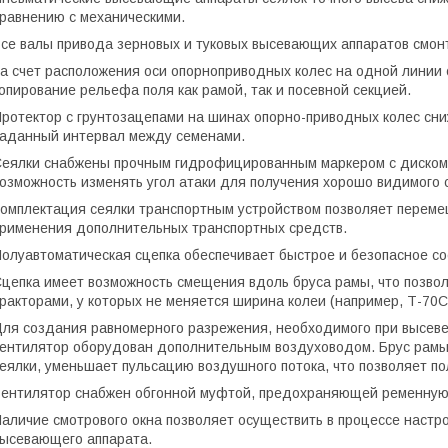
равнению с механическими.
се валы привода зерновых и туковых высевающих аппаратов смон
а счет расположения оси опорноприводных колес на одной линии
опирование рельефа поля как рамой, так и посевной секцией.
ротектор с грунтозацепами на шинах опорно-приводных колес сни
аданный интервал между семенами.
еялки снабжены прочным гидрофицированным маркером с диском
озможность изменять угол атаки для получения хорошо видимого 
омплектация сеялки транспортным устройством позволяет переме
рименения дополнительных транспортных средств.
олуавтоматическая сцепка обеспечивает быстрое и безопасное со
цепка имеет возможность смещения вдоль бруса рамы, что позво
ракторами, у которых не меняется ширина колеи (например, Т-70С
ля создания равномерного разрежения, необходимого при высеве тя
ентилятор оборудован дополнительным воздуховодом. Брус рамы
еялки, уменьшает пульсацию воздушного потока, что позволяет п
ентилятор снабжен обгонной муфтой, предохраняющей ременную 
аличие смотрового окна позволяет осуществить в процессе настр
ысевающего аппарата.