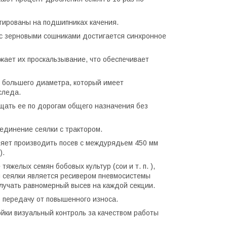
тированы на подшипниках качения.
 с зерновыми сошниками достигается синхронное
жает их проскальзывание, что обеспечивает
 большего диаметра, который имеет
следа.
щать ее по дорогам общего назначения без
единение сеялки с трактором.
ляет производить посев с междурядьем 450 мм
).
желых семян бобовых культур (сои и т. п. ),
 сеялки является ресивером пневмосистемы
олучать равномерный высев на каждой секции.
передачу от повышенного износа.
ойки визуальный контроль за качеством работы