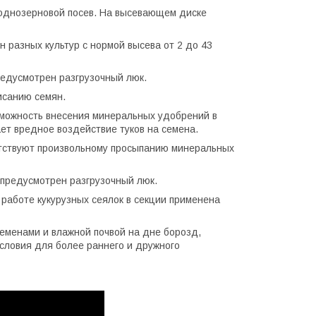
 однозерновой посев. На высевающем диске
разных культур с нормой высева от 2 до 43
едусмотрен разгрузочный люк.
исанию семян.
зможность внесения минеральных удобрений в
ет вредное воздействие туков на семена.
пятствуют произвольному просыпанию минеральных
 предусмотрен разгрузочный люк.
 работе кукурузных сеялок в секции применена
еменами и влажной почвой на дне борозд,
словия для более раннего и дружного