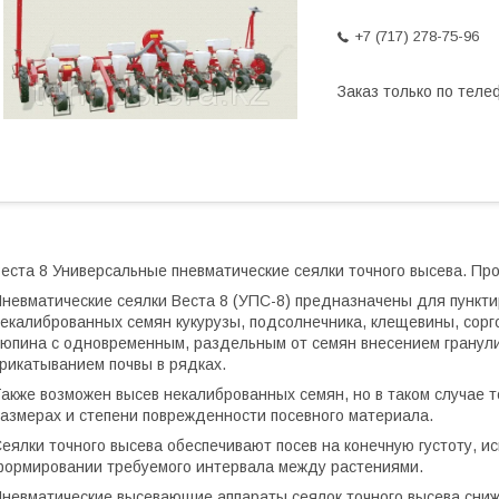
+7 (717) 278-75-96
Заказ только по теле
еста 8 Универсальные пневматические сеялки точного высева. П
невматические сеялки Веста 8 (УПС-8) предназначены для пункт
екалиброванных семян кукурузы, подсолнечника, клещевины, сорго
юпина с одновременным, раздельным от семян внесением гранул
рикатыванием почвы в рядках.
акже возможен высев некалиброванных семян, но в таком случае т
азмерах и степени поврежденности посевного материала.
еялки точного высева обеспечивают посев на конечную густоту, и
ормировании требуемого интервала между растениями.
невматические высевающие аппараты сеялок точного высева сниж