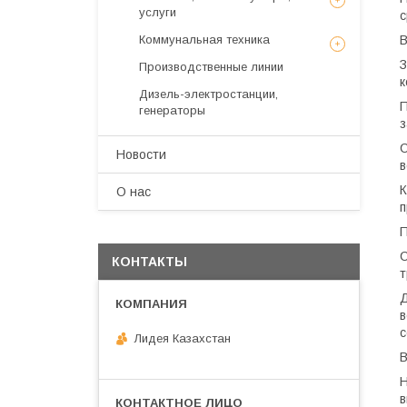
услуги
с
Коммунальная техника
В
З
Производственные линии
к
Дизель-электростанции,
П
генераторы
з
С
Новости
в
К
О нас
п
П
С
КОНТАКТЫ
т
Д
в
с
Лидея Казахстан
В
Н
в