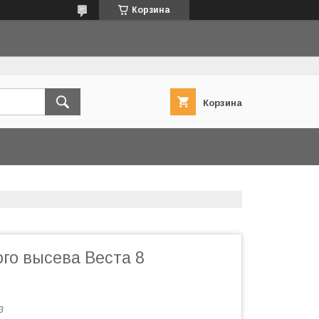
Корзина
Корзина
го высева Веста 8
3