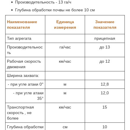
Производительность - 13 га/ч
Глубина обработки почвы не более 10 см
Наименование
Единица
Значение
показателя
измерения
показателя
Тип агрегата
прицепная
Производительнос
га/час
до 13
ть
Рабочая скорость
км/час
до 12
движения
Ширина захвата:
- при угле атаки 0°
м
12,8
- при угле атаки
м
12,0
35°
Транспортная
км/час
15
скорость , не
более
Глубина обработки
см
10