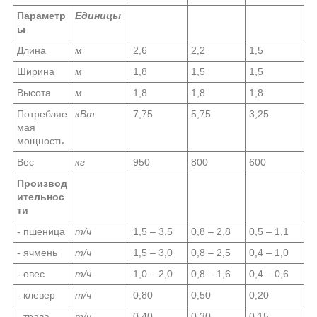
Параметр
Единицы
ы
Длина
м
2,6
2,2
1,5
Ширина
м
1,8
1,5
1,5
Высота
м
1,8
1,8
1,8
Потребляе
кВт
7,75
5,75
3,25
мая
мощность
Вес
кг
950
800
600
Производ
ительнос
ти
- пшеница
т/ч
1,5 – 3,5
0,8 – 2,8
0,5 – 1,1
- ячмень
т/ч
1,5 – 3,0
0,8 – 2,5
0,4 – 1,0
- овес
т/ч
1,0 – 2,0
0,8 – 1,6
0,4 – 0,6
- клевер
т/ч
0,80
0,50
0,20
- трава
т/ч
0,40
0,30
0,15