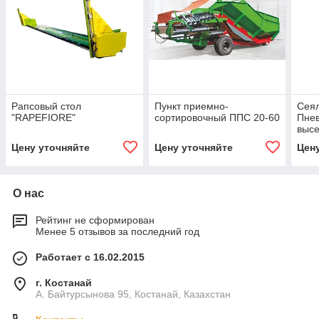
Рапсовый стол
Пункт приемно-
Сеял
"RAPEFIORE"
сортировочный ППС 20-60
Пнев
высе
Цену уточняйте
Цену уточняйте
Цен
О нас
Рейтинг не сформирован
Менее 5 отзывов за последний год
Работает с 16.02.2015
г. Костанай
А. Байтурсынова 95, Костанай, Казахстан