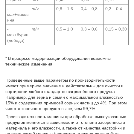
-
т/ч
0,8 – 1,6
0,4 – 0,8
0,2 – 0,4
мак+маков
ина
-
т/ч
0,5 – 1,0
0,3 – 0,6
0,15 – 0,30
мак+бурян
(лебеда)
* В процессе модернизации оборудования возможны
технические изменения
Приведённые выше параметры по производительности
имеют примерное значение и действительны для очистки и
сортировки любого стандартно загрязнённого продукта.
Например, для зерна и семян с максимальной влажностью
15% и содержания примесей сорных частиц до 4%. При этом
чистота конечного продукта выше, чем 99,7%.
Производительность машины при обработке вышеуказанных
продуктов меняется в зависимости от степени засоренности
материала и его влажности, а также от качества настройки и
наладки самой машины (например, машина должна быть