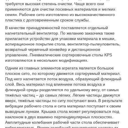
требуется высокая степень очистки. Чаще всего они
применяются для очистки посевных материалов и мелких
семян. Рабочее сито изготовлено из высококачественного
пластика с долговременным сроком службы.
В качестве принадлежностей поставляется отдельный
нагнетательный вентилятор. По желанию заказчика также
прилагается устройство для упаковки материала в мешки,
аспирационное покрытие стола, вентилятор-пылеуловитель,
возвратный червячный конвейер и дистанционное
управление. Пневматические сортировочные столы KPS
изготовляются в нескольких модификациях.
Одним из главных элементов агрегата является большое
плоское сито, по которому движется сортируемый материал.
Под него нагнетается поток воздуха, образующий флюидный
слой. Весь материал под влиянием потока воздуха и
флюидной среды разделяется по удельному весу, от самых
тяжёлых частиц – до самых лёгких. Лёгкие частицы движутся
вверх, тяжёлые частицы по ситу поступают вниз. В результате
вибрации рабочего стола и сита материал поступает к своим
выводным лункам. Крышка стола может регулироваться под
наклоном в двух взаимно перпендикулярных плоскостях.
Амплитудные колебания рабочей части стола обеспечивает
вибродвигатель. Режим колебаний регулируется частотным