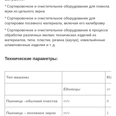
* Сортировочное и очистительное оборудование для помола
муки из цельного зерна
* Сортировочное и очистительное оборудование для
сортировки посевного материала, включая его калибровку
* Сортировочное и очистительное оборудование в процессе
обработки различных мелких технических изделий из
материалов, типа: пластик, резина (каучук), измельчённые
штамповочные изделия и т. д.
Технические параметры:
Тип машины
KUTR
Единицы
от
Пшеница
–
обычная очистка
т/ч
4
Пшеница – посевное зерно
т/ч
1