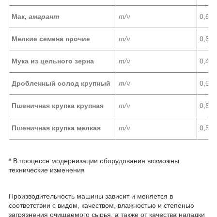
Мак,
амарант
т/ч
0,6
Мелкие семена прочие
т/ч
0,6
Мука из цельного зерна
т/ч
0,4
Дробленный солод крупный
т/ч
0,5
Пшеничная крупка крупная
т/ч
0,8
Пшеничная крупка мелкая
т/ч
0,5
* В процессе модернизации оборудования возможны
технические изменения
Производительность машины зависит и меняется в
соответствии с видом, качеством, влажностью и степенью
загрязнения очищаемого сырья, а также от качества наладки