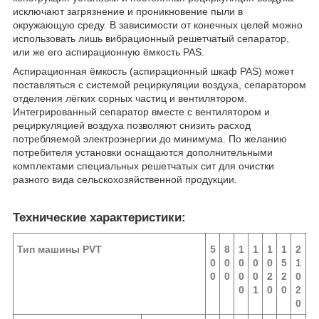
исключают загрязнение и проникновение пыли в
окружающую среду. В зависимости от конечных целей можно
использовать лишь вибрационный решетчатый сепаратор,
или же его аспирационную ёмкость PAS.
Аспирационная ёмкость (аспирационный шкаф PAS) может
поставляться с системой рециркуляции воздуха, сепаратором
отделения лёгких сорных частиц и вентилятором.
Интегрированный сепаратор вместе с вентилятором и
рециркуляцией воздуха позволяют снизить расход
потребляемой электроэнергии до минимума. По желанию
потребителя установки оснащаются дополнительными
комплектами специальных решетчатых сит для очистки
разного вида сельскохозяйственной продукции.
Технические характеристики:
Тип машины PVT
5
8
1
1
1
1
2
0
0
0
0
0
5
1
0
0
0
0
2
2
0
0
1
0
0
2
0