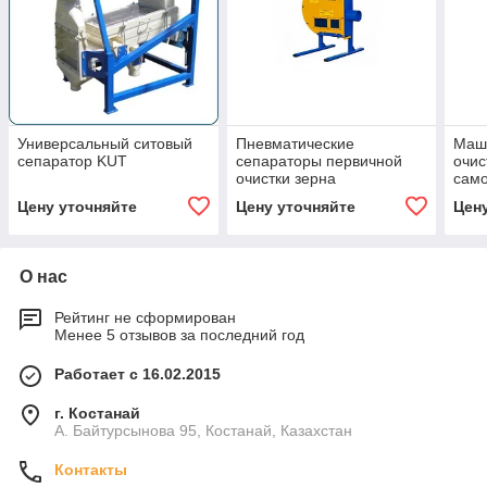
Универсальный ситовый
Пневматические
Маш
сепаратор KUT
сепараторы первичной
очис
очистки зерна
сам
Цену уточняйте
Цену уточняйте
Цен
О нас
Рейтинг не сформирован
Менее 5 отзывов за последний год
Работает с 16.02.2015
г. Костанай
А. Байтурсынова 95, Костанай, Казахстан
Контакты