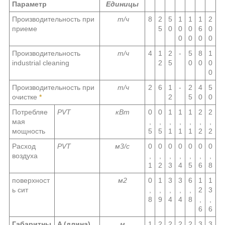
Параметр
Единицы
Производительность при
т/ч
8
2
5
1
1
1
2
приеме
5
0
0
0
6
0
0
0
0
0
Производительность
т/ч
4
1
2
-
5
8
1
industrial cleaning
2
5
0
0
0
0
Производительность при
т/ч
2
6
1
-
2
4
5
очистке
*
2
5
0
0
Потребляе
PVT
кВт
0
0
1
1
1
2
2
мая
,
,
,
,
,
,
,
мощность
5
5
1
1
1
2
2
Расход
PVT
м
3
/c
0
0
0
0
0
0
0
воздуха
,
,
,
,
,
,
,
1
2
3
4
5
6
8
поверхност
м
2
0
1
3
3
6
1
1
ь сит
,
,
,
,
,
2
3
8
9
4
4
8
,
,
6
6
Габаритны
A (длина
)
м
1
2
2
2
2
3
3