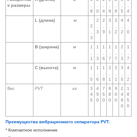
е размеры
,
,
,
,
,
,
,
8
0
4
8
8
5
4
L (длина
)
м
2
2
3
3
4
4
2
,
,
,
,
,
,
,
3
9
1
2
2
0
3
B (ширина
)
м
1
1
1
1
1
2
1
,
,
,
,
,
,
,
1
3
6
7
7
3
7
C (высота
)
м
1
1
1
2
2
3
4
,
,
,
,
,
,
,
5
6
8
1
1
5
2
Вес
PVT
кг
3
4
7
8
9
2
1
4
9
5
8
0
4
8
5
0
0
0
0
8
5
0
0
Преимущества вибрационного сепаратора PVT:
* Компактное исполнение