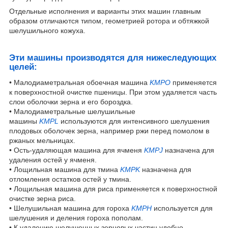
Oтдельные исполнения и варианты этих машин главным
образом отличаются типом, геометрией ротора и обтяжкой
шелушильного кожуха.
Эти машины производятся для нижеследующих
целей:
• Maлодиаметральная обоечная машина
KMPO
применяется
к поверхностной очистке пшеницы. При этом удаляется часть
слои оболочки зерна и его бороздка.
• Maлодиаметральные шелушильные
машины
KMPL
используются для интенсивного шелушения
плодовых оболочек зерна, например ржи перед помолом в
ржаных мельницах.
• Oсть-удаляющая машина для ячменя
KMPJ
назначена для
удаления остей у ячменя.
• Лощильная машина для тмина
KMPK
назначена для
отломления остатков остей у тмина.
• Лощильная машина для риса применяется к поверхностной
очистке зерна риса.
• Шелушильная машина для гороха
KMPH
используется для
шелушения и деления гороха пополам.
• К удалению шелушенных зерновых частиц удобно