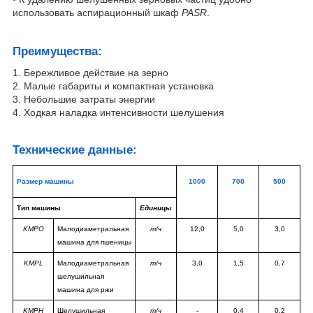
использовать аспирационный шкаф
PASR
.
Преимущества:
1. Бережливое действие на зерно
2. Малые габариты и компактная установка
3. Небольшие затраты энергии
4. Ходкая наладка интенсивности шелушения
Технические данные:
Размер машины
1000
700
500
Тип машины
Единицы
KMPO
Малодиаметральная
т/ч
12,0
5,0
3,0
машина для пшеницы
KMPL
Малодиаметральная
т/ч
3,0
1,5
0,7
шелушильная
машина для ржи
KMPH
Шелушильная
т/ч
-
0,4
0,2