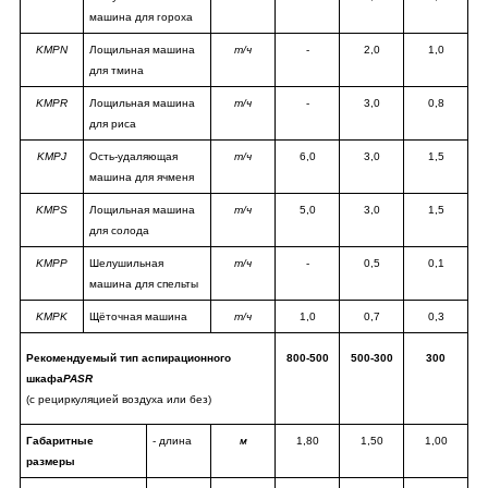
машина для гороха
KMPN
Лощильная машина
т/ч
-
2,0
1,0
для тмина
KMPR
Лощильная машина
т/ч
-
3,0
0,8
для риса
KMPJ
Oсть-удаляющая
т/ч
6,0
3,0
1,5
машина для ячменя
KMPS
Лощильная машина
т/ч
5,0
3,0
1,5
для солода
KMPP
Шелушильная
т/ч
-
0,5
0,1
машина для спельты
KMPK
Щёточная машина
т/ч
1,0
0,7
0,3
Рекомендуемый тип аспирационного
800-500
500-300
300
шкафа
PASR
(с рециркуляцией воздуха или без)
Габаритные
- длина
м
1,80
1,50
1,00
размеры