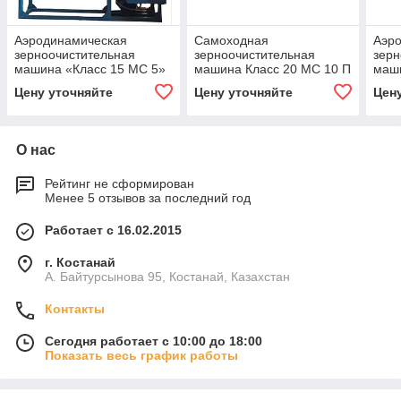
Аэродинамическая
Самоходная
Аэр
зерноочистительная
зерноочистительная
зерн
машина «Класс 15 МС 5»
машина Класс 20 МС 10 П
маш
стационарная
10» 
Цену уточняйте
Цену уточняйте
Цен
О нас
Рейтинг не сформирован
Менее 5 отзывов за последний год
Работает с 16.02.2015
г. Костанай
А. Байтурсынова 95, Костанай, Казахстан
Контакты
Сегодня работает с 10:00 до 18:00
Показать весь график работы