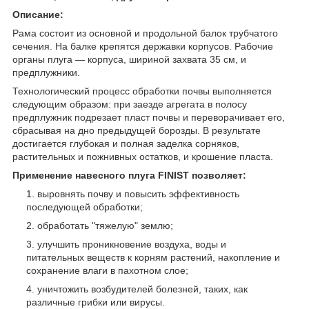
Описание:
Рама состоит из основной и продольной балок трубчатого
сечения. На балке крепятся державки корпусов. Рабочие
органы плуга — корпуса, шириной захвата 35 см, и
предплужники.
Технологический процесс обработки почвы выполняется
следующим образом: при заезде агрегата в полосу
предплужник подрезает пласт почвы и переворачивает его,
сбрасывая на дно предыдущей борозды. В результате
достигается глубокая и полная заделка сорняков,
растительных и пожнивных остатков, и крошение пласта.
Применение навесного плуга FINIST позволяет:
выровнять почву и повысить эффективность
последующей обработки;
обработать "тяжелую" землю;
улучшить проникновение воздуха, воды и
питательных веществ к корням растений, накопление и
сохранение влаги в пахотном слое;
уничтожить возбудителей болезней, таких, как
различные грибки или вирусы.