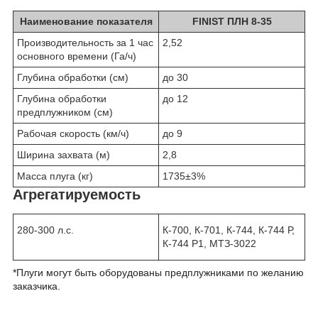
Наименование показателя
FINIST ПЛН 8-35
Производительность за 1 час
2,52
основного времени (Га/ч)
Глубина обработки (см)
до 30
Глубина обработки
до 12
предплужником (см)
Рабочая скорость (км/ч)
до 9
Ширина захвата (м)
2,8
Масса плуга (кг)
1735±3%
Агрегатируемость
280-300 л.с.
К-700, К-701, К-744, К-744 Р,
К-744 Р1, МТЗ-3022
*Плуги могут быть оборудованы предплужниками по желанию
заказчика.