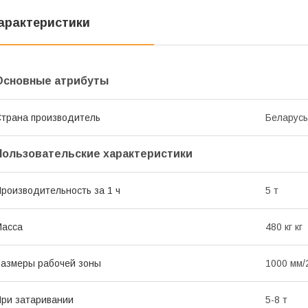
арактеристики
Основные атрибуты
трана производитель
Беларусь
Пользовательские характеристики
роизводительность за 1 ч
5 т
Масса
480 кг кг
азмеры рабочей зоны
1000 мм/
ри затаривании
5-8 т