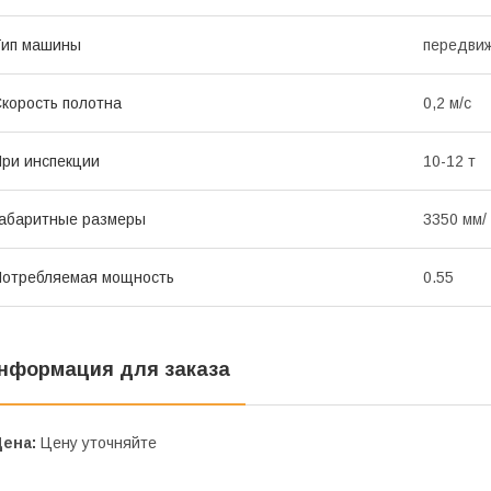
Тип машины
передви
корость полотна
0,2 м/с
ри инспекции
10-12 т
абаритные размеры
3350 мм/
отребляемая мощность
0.55
нформация для заказа
Цена:
Цену уточняйте