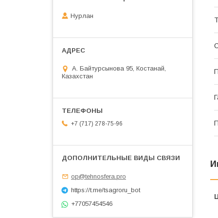
Нурлан
С
А. Байтурсынова 95, Костанай,
П
Казахстан
Г
П
+7 (717) 278-75-96
И
op@tehnosfera.pro
https://t.me/tsagroru_bot
+77057454546