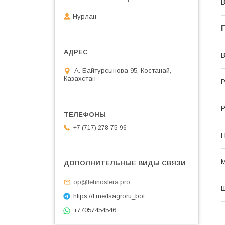
В
Нурлан
В
А. Байтурсынова 95, Костанай,
Казахстан
Р
Р
+7 (717) 278-75-96
М
op@tehnosfera.pro
Ш
https://t.me/tsagroru_bot
+77057454546