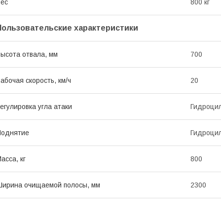
ес
800 кг
Пользовательские характеристики
ысота отвала, мм
700
абочая скорость, км/ч
20
егулировка угла атаки
Гидроци
Поднятие
Гидроци
асса, кг
800
ирина очищаемой полосы, мм
2300