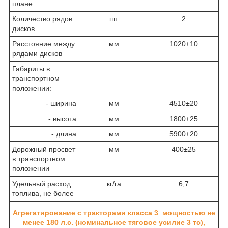
плане
Количество рядов
шт.
2
дисков
Расстояние между
мм
1020±10
рядами дисков
Габариты в
транспортном
положении:
- ширина
мм
4510±20
- высота
мм
1800±25
- длина
мм
5900±20
Дорожный просвет
мм
400±25
в транспортном
положении
Удельный расход
кг/га
6,7
топлива, не более
Агрегатирование с тракторами класса 3 мощностью не
менее 180 л.с. (номинальное тяговое усилие 3 тс),