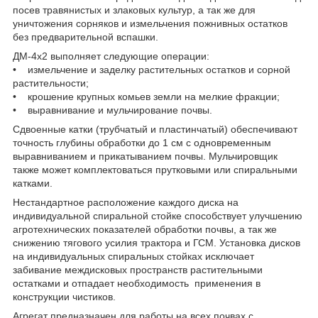
посев травянистых и злаковых культур, а так же для
уничтожения сорняков и измельчения пожнивных остатков
без предварительной вспашки.
ДМ-4х2 выполняет следующие операции:
• измельчение и заделку растительных остатков и сорной
растительности;
• крошение крупных комьев земли на мелкие фракции;
• выравнивание и мульчирование почвы.
Сдвоенные катки (трубчатый и пластинчатый) обеспечивают
точность глубины обработки до 1 см с одновременным
выравниванием и прикатыванием почвы. Мульчировщик
также может комплектоваться прутковыми или спиральными
катками.
Нестандартное расположение каждого диска на
индивидуальной спиральной стойке способствует улучшению
агротехнических показателей обработки почвы, а так же
снижению тягового усилия трактора и ГСМ. Установка дисков
на индивидуальных спиральных стойках исключает
забивание междисковых пространств растительными
остатками и отпадает необходимость применения в
конструкции чистиков.
Агрегат предназначен для работы на всех почвах с