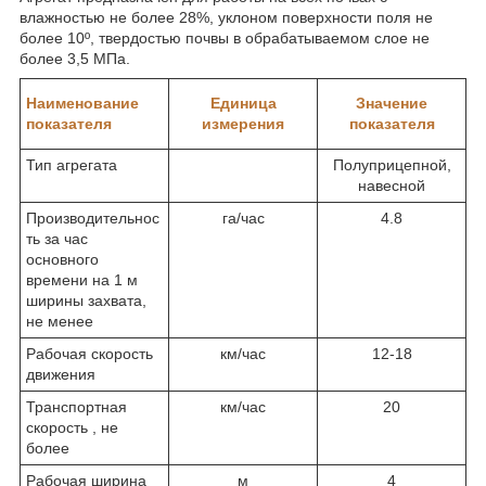
влажностью не более 28%, уклоном поверхности поля не
более 10º, твердостью почвы в обрабатываемом слое не
более 3,5 МПа.
Наименование
Единица
Значение
показателя
измерения
показателя
Тип агрегата
Полуприцепной,
навесной
Производительнос
га/час
4.8
ть за час
основного
времени на 1 м
ширины захвата,
не менее
Рабочая скорость
км/час
12-18
движения
Транспортная
км/час
20
скорость , не
более
Рабочая ширина
м
4