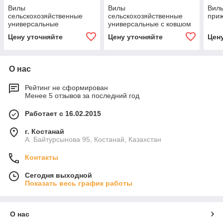
Вилы
Вилы
Вилы
сельскохозяйственные
сельскохозяйственные
при
универсальные
универсальные с ковшом
Цену уточняйте
Цену уточняйте
Цен
О нас
Рейтинг не сформирован
Менее 5 отзывов за последний год
Работает с 16.02.2015
г. Костанай
А. Байтурсынова 95, Костанай, Казахстан
Контакты
Сегодня выходной
Показать весь график работы
О нас