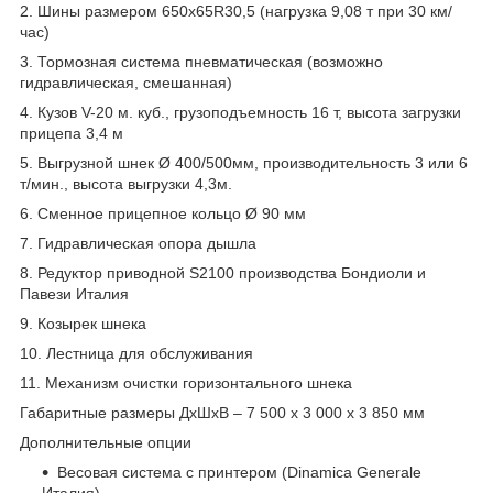
2. Шины размером 650х65R30,5
(нагрузка 9,08 т при 30 км/
час)
3. Тормозная система пневматическая
(возможно
гидравлическая, смешанная)
4. Кузов V-20 м. куб., грузоподъемность 16 т,
высота загрузки
прицепа 3,4 м
5. Выгрузной шнек Ø 400/500мм,
производительность 3 или 6
т/мин., высота выгрузки 4,3м.
6. Сменное прицепное кольцо Ø 90 мм
7. Гидравлическая опора дышла
8. Редуктор приводной S2100
производства Бондиоли и
Павези Италия
9. Козырек шнека
10. Лестница для обслуживания
11. Механизм очистки горизонтального шнека
Габаритные размеры ДхШхВ – 7 500 х 3 000 х 3 850 мм
Дополнительные опции
Весовая система с принтером
(Dinamica Generale
Италия)