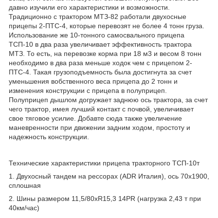
давно изучили его характеристики и возможности.
Традиционно с трактором МТЗ-82 работали двухосные
прицепы 2-ПТС-4, которые перевозят не более 4 тонн груза.
Использование же 10-тонного самосвального прицепа
ТСП-10 в два раза увеличивает эффективность трактора
МТЗ. То есть, на перевозке корма при 18 м
3
и весом 8 тонн
необходимо в два раза меньше ходок чем с прицепом 2-
ПТС-4. Такая грузоподъемность была достигнута за счет
уменьшения вобственного веса прицепа до 2 тонн и
изменения конструкции с прицепа в полуприцеп.
Полуприцеп дышлом догружает заднюю ось трактора, за счет
чего трактор, имея лучший контакт с почвой, увеличивает
свое тяговое усилие. Добавте сюда также увеличение
маневренности при движении задним ходом, простоту и
надежность конструкции.
Технические характеристики прицепа тракторного ТСП-10т
1. Двухосный тандем на рессорах
(ADR Италия), ось 70х1900,
сплошная
2. Шины размером 11,5/80хR15,3 14PR
(нагрузка 2,43 т при
40км/час)