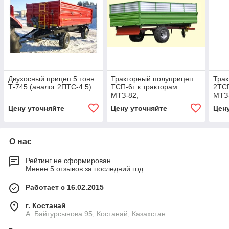
Двухосный прицеп 5 тонн
Тракторный полуприцеп
Трак
Т-745 (аналог 2ПТС-4.5)
ТСП-6т к тракторам
2ТСП
МТЗ-82,
МТЗ
грузоподъемность 4,4 т,
груз
Цену уточняйте
Цену уточняйте
Цен
объем 5 м3
объе
О нас
Рейтинг не сформирован
Менее 5 отзывов за последний год
Работает с 16.02.2015
г. Костанай
А. Байтурсынова 95, Костанай, Казахстан