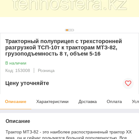
Тракторный полуприцеп с трехсторонней
разгрузкой ТСП-10т к тракторам МТЗ-82,
грузоподъемность 8 т, объем 5-16
В наличии
Код: 153008
Розница
Цену уточняйте
Описание
Характеристики
Доставка
Оплата
Усл
Описание
Трактор МТЗ-82 - это наиболее распостранненый трактор ХХ
века, он и сейчас пользуется большой популярностью. Все