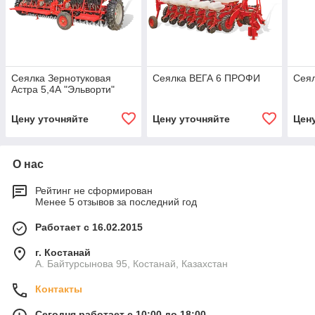
Сеялка Зернотуковая
Cеялка ВЕГА 6 ПРОФИ
Cея
Астра 5,4А "Эльворти"
Цену уточняйте
Цену уточняйте
Цен
О нас
Рейтинг не сформирован
Менее 5 отзывов за последний год
Работает с 16.02.2015
г. Костанай
А. Байтурсынова 95, Костанай, Казахстан
Контакты
Сегодня работает с 10:00 до 18:00