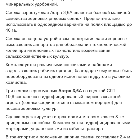
минеральных удобрений.
Сеялка зернотуковая Астра 3,6А является базовой машиной
семейства зерновых рядовых сеялок. Предпочтительно
использовать в однорядном варианте на полях площадью до
40 га.
Сеялка оснащена устройством перекрытия части зерновых
высевающих аппаратов для образования технологической
колеи при интенсивных технологиях возделывания
сельскохозяйственных культур.
Комплектуется различными сошниками и наборами
заделывающих рабочих органов, благодаря чему может быть
переоборудована из одного исполнения в другое в условиях
хозяйства.
Три сеялки зернотуковых
Астра 3,6А
со сцепкой СГП
10,8 составляют гидрофицированный широкозахватный
агрегат (сеялки соединяются в шахматном порядке) для
посева зерновых культур.
Сцепка агрегатируется с тракторами тягового класса 3 т.с.
прицепным способом. Комплектуется гидрофицированными
маркерами, управляемыми из кабины трактора.
В транспортном положении ширина сцепки составляет 2,4 м,