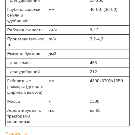
- для удобрений
25-200
Глубина заделки
мм
40-80; (30-80)
семян и
удобрений
Рабочая скорость
км/ч
9-12
Производительнос
га/ч
3,2-4,3
ть
Емкость бункера:
дм3
- для семян
453
- для удобрений
212
Габаритные
мм
4300х3700х1650
размеры (длина х
ширина х высота)
Масса
кг
1380
Агрегатируется с
л.с.
до 85
тракторами
мощностью
Скрыть