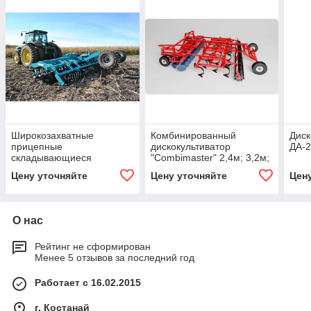
Широкозахватные
Комбинированный
Диск
прицепные
дискокультиватор
ДА-2
складывающиеся
"Combimaster" 2,4м; 3,2м;
дисковые агрегаты
4,2м; 4,8м; 5,4м; 6м; 7,2м;
Цену уточняйте
Цену уточняйте
Цен
БДУ-8х2ПС
8м; 9м.
О нас
Рейтинг не сформирован
Менее 5 отзывов за последний год
Работает с 16.02.2015
г. Костанай