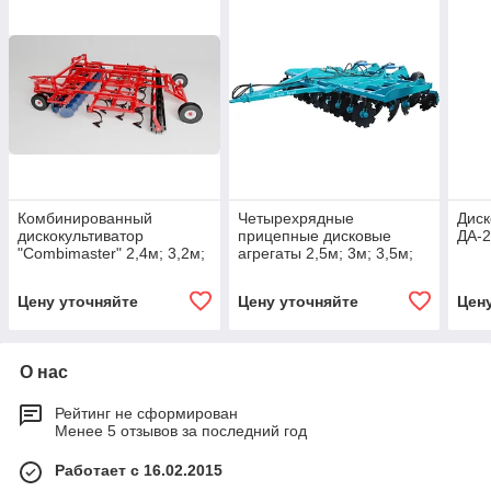
Комбинированный
Четырехрядные
Диск
дискокультиватор
прицепные дисковые
ДА-2
"Combimaster" 2,4м; 3,2м;
агрегаты 2,5м; 3м; 3,5м;
4,2м; 4,8м; 5,4м; 6м; 7,2м;
4м; 5м; 6м.
8м; 9м.
Цену уточняйте
Цену уточняйте
Цен
О нас
Рейтинг не сформирован
Менее 5 отзывов за последний год
Работает с 16.02.2015