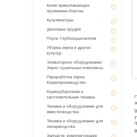
Катки прикатывающие,
пружинные бороны
Культиваторы
Дисковые орудия
Плуги. Глубокорыхлители.
Уборка зерна и других
культур
Элеваторное оборудование.
Зерно-сушильные комплексы.
Переработка зерна.
Кормопроизводство
Кормоуборочная и
П
заготовительная техника
а
Техника и оборудование для
В
животноводства
у
Техника и оборудование для
г
овощеводства
В
Запчасти, комплектующие,