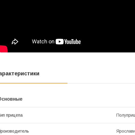
арактеристики
Основные
ип прицепа
Полупри
роизводитель
Ярослав