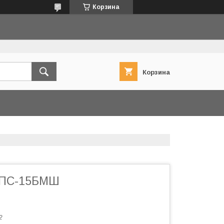
Корзина
Корзина
 ПС-15БМШ
2