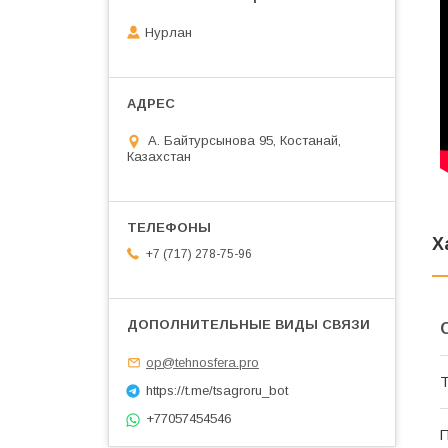
Нурлан
А. Байтурсынова 95, Костанай,
Казахстан
Х
+7 (717) 278-75-96
op@tehnosfera.pro
Т
https://t.me/tsagroru_bot
+77057454546
П