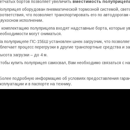
етчатых бортов позволяет увеличить
вместимость полуприцепа
олуприцеп оборудован пневматической тормозной системой, свет
оответствия, что позволяет транспортировать его по автодорогам
вухосном исполнении.
 комплектацию полуприцепа входят надставные борта, которые ув
еобходимости могут сниматься.
а полуприцепе ПС-15БШ установлен шнек-загрузчик, что позволяет
блегчает процесс перегрузки в другие транспортные средства и за
ысота загрузки – до 4 м.
тобы купить полуприцеп самосвал, Вам необходимо связаться с 
Более подробную информацию об условиях предоставления гарант
ксплуатации и в паспорте на технику.