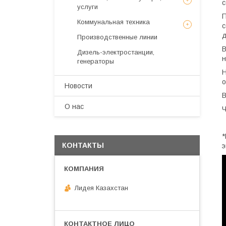
с
услуги
П
Коммунальная техника
с
д
Производственные линии
В
Дизель-электростанции,
н
генераторы
Н
о
Новости
В
О нас
Ч
*
КОНТАКТЫ
э
Лидея Казахстан