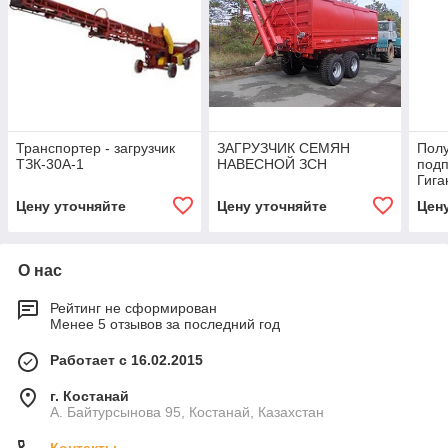
Транспортер - загрузчик
ЗАГРУЗЧИК СЕМЯН
Полу
ТЗК-30А-1
НАВЕСНОЙ ЗСН
под
Гига
Цену уточняйте
Цену уточняйте
Цен
О нас
Рейтинг не сформирован
Менее 5 отзывов за последний год
Работает с 16.02.2015
г. Костанай
А. Байтурсынова 95, Костанай, Казахстан