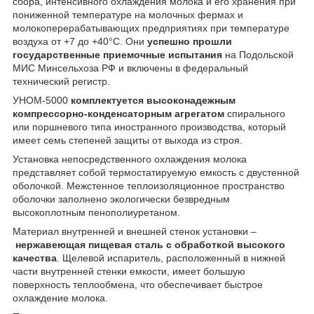
сбора, интенсивного охлаждения молока и его хранения при
пониженной температуре на молочных фермах и
молокоперерабатывающих предприятиях при температуре
воздуха от +7 до +40°С. Они
успешно прошли
государственные приемочные испытания
на Подольской
МИС Минсельхоза РФ и включены в федеральный
технический регистр.
УНОМ-5000
комплектуется высоконадежным
компрессорно-конденсаторным агрегатом
спирального
или поршневого типа иностранного производства, который
имеет семь степеней защиты от выхода из строя.
Установка непосредственного охлаждения молока
представляет собой термостатируемую емкость с двустенной
оболочкой. Межстенное теплоизоляционное пространство
оболочки заполнено экологически безвредным
высокоплотным пенополиуретаном.
Материал внутренней и внешней стенок установки –
нержавеющая пищевая сталь с обработкой высокого
качества
. Щелевой испаритель, расположенный в нижней
части внутренней стенки емкости, имеет большую
поверхность теплообмена, что обеспечивает быстрое
охлаждение молока.