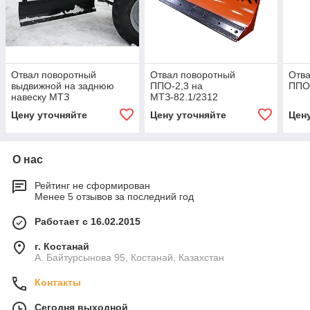
Отвал поворотный
Отвал поворотный
Отва
выдвижной на заднюю
ППО-2,3 на
ППО-
навеску МТЗ
МТЗ-82.1/2312
Цену уточняйте
Цену уточняйте
Цен
О нас
Рейтинг не сформирован
Менее 5 отзывов за последний год
Работает с 16.02.2015
г. Костанай
А. Байтурсынова 95, Костанай, Казахстан
Контакты
Сегодня выходной