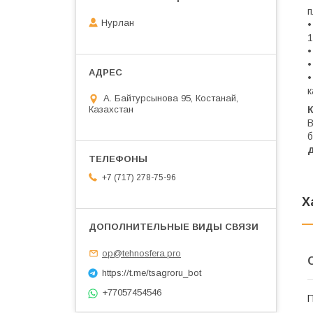
п
Нурлан
•
1
•
•
к
А. Байтурсынова 95, Костанай,
Казахстан
В
б
+7 (717) 278-75-96
Х
op@tehnosfera.pro
https://t.me/tsagroru_bot
+77057454546
П