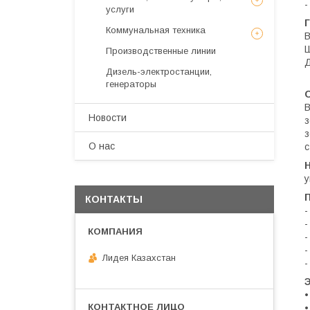
-
услуги
Коммунальная техника
В
Ш
Производственные линии
Д
Дизель-электростанции,
генераторы
В
Новости
з
з
О нас
с
у
КОНТАКТЫ
-
-
-
-
Лидея Казахстан
-
•
•