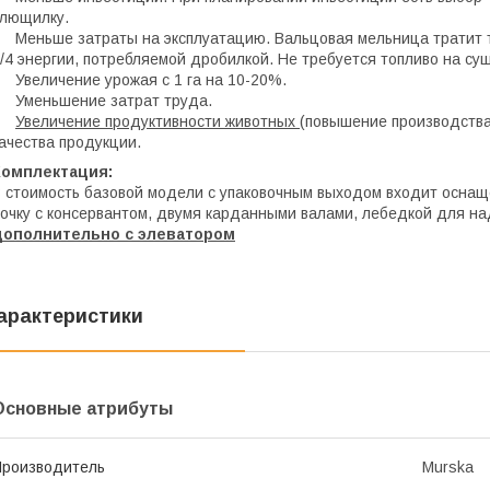
лющилку.
 Меньше затраты на эксплуатацию. Вальцовая мельница тратит 
/4 энергии, потребляемой дробилкой. Не требуется топливо на суш
 Увеличение урожая с 1 га на 10-20%.
 Уменьшение затрат труда.
•
Увеличение продуктивности животных
(повышение производства
ачества продукции.
Комплектация:
 стоимость базовой модели с упаковочным выходом входит оснащ
очку с консервантом, двумя карданными валами, лебедкой для на
дополнительно с элеватором
арактеристики
Основные атрибуты
роизводитель
Murska