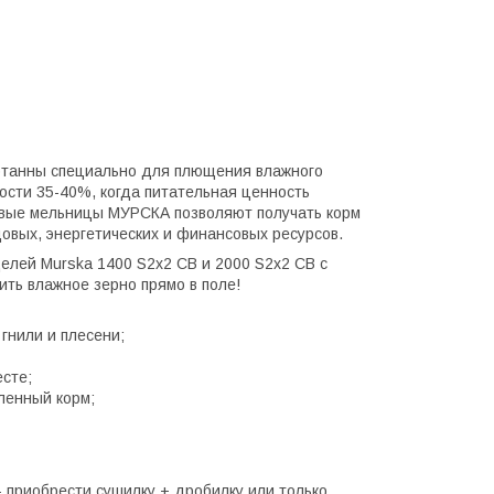
отанны специально для плющения влажного
ости 35-40%, когда питательная ценность
овые мельницы МУРСКА позволяют получать корм
овых, энергетических и финансовых ресурсов.
елей Murska 1400 S2x2 CB и 2000 S2x2 CB с
ить влажное зерно прямо в поле!
гнили и плесени;
сте;
вленный корм;
 приобрести сушилку + дробилку или только