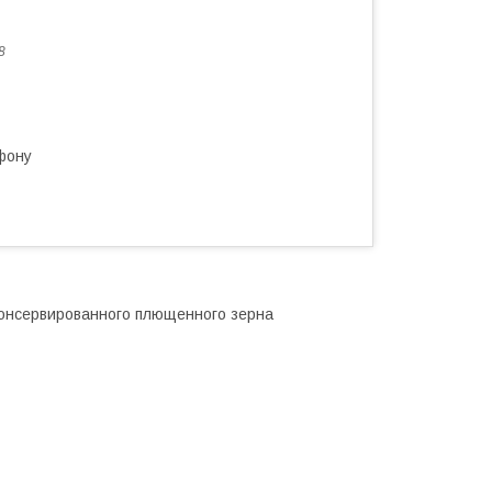
8
фону
консервированного плющенного зерна