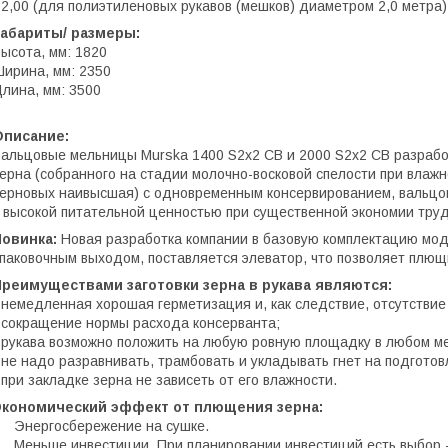
 2,00 (для полиэтиленовых рукавов (мешков) диаметром 2,0 метра)
Габариты/ размеры:
ысота, мм: 1820
ирина, мм: 2350
лина, мм: 3500
Описание:
альцовые мельницы Murska 1400 S2x2 CB и 2000 S2x2 CB разраб
ерна (собранного на стадии молочно-восковой спелости при влажн
ерновых наивысшая) с одновременным консервированием, вальц
 высокой питательной ценностью при существенной экономии труд
Новинка:
Новая разработка компании в базовую комплектацию мод
паковочным выходом, поставляется элеватор, что позволяет плющ
Преимуществами заготовки зерна в рукава являются:
 немедленная хорошая герметизация и, как следствие, отсутствие 
 сокращение нормы расхода консерванта;
 рукава возможно положить на любую ровную площадку в любом ме
 не надо разравнивать, трамбовать и укладывать гнет на подгото
 при закладке зерна не зависеть от его влажности.
Экономический эффект от плющения зерна:
 Энергосбережение на сушке.
 Меньше инвестиции. При планировании инвестиций есть выбор -