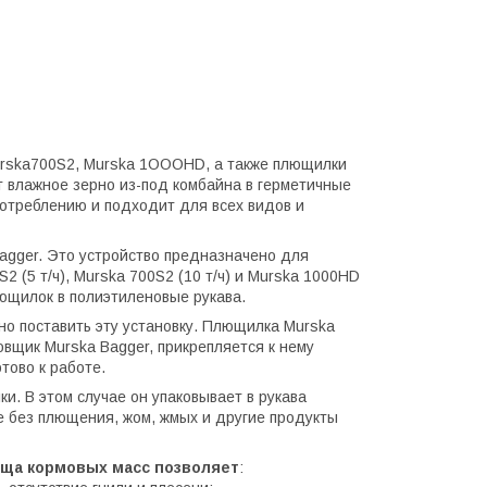
urska700S2, Murska 1OOOHD, а также плющилки
 влажное зерно из-под комбайна в герметичные
потреблению и подходит для всех видов и
agger. Это устройство предназначено для
(5 т/ч), Murska 700S2 (10 т/ч) и Murska 1000HD
лющилок в полиэтиленовые рукава.
о поставить эту установку. Плющилка Murska
вщик Murska Bagger, прикрепляется к нему
тово к работе.
и. В этом случае он упаковывает в рукава
ле без плющения, жом, жмых и другие продукты
ища кормовых масс позволяет
: