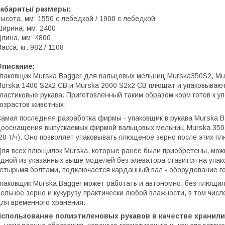
Габариты/ размеры:
ысота, мм: 1550 с лебедкой / 1900 с лебедкой
ирина, мм: 2400
лина, мм: 4800
асса, кг: 982 / 1108
Описание:
паковщик Murska Bagger для вальцовых мельниц Murska350S2, M
urska 1400 S2x2 CB и Murska 2000 S2x2 CB плющат и упаковывают
ластиковые рукава. Приготовленный таким образом корм готов к у
озрастов животных.
амая последняя разработка фирмы - упаковщик в рукава Murska B
ооснащения выпускаемых фирмой вальцовых мельниц Murska 350S2 
20 т/ч). Оно позволяет упаковывать плющеное зерно после этих п
ля всех плющилок Murska, которые ранее были приобретены, можн
дной из указанных выше моделей без элеватоpa ставится на упако
етырьмя болтами, подключается карданный вал - оборудование го
паковщик Murska Bagger может работать и автономно, без плющилк
ельное зерно и кукурузу практически любой влажности, в том чис
ля временного хранения.
Использование полиэтиленовых рукавов в качестве хранил