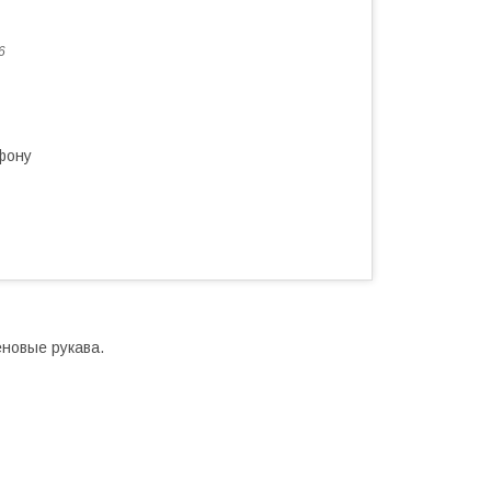
6
фону
еновые рукава.