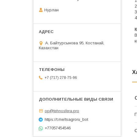
1
2
Нурлан
3
4
В
к
А. Байтурсынова 95, Костанай,
Казахстан
Х
+7 (717) 278-75-96
op@tehnosfera.pro
П
https://t.me/tsagroru_bot
+77057454546
С