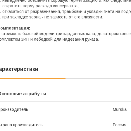
. немедленно обеспечить хорошую герметизацию и, как следствие,
. сократить норму расхода консерванта;
. отказаться от разравнивания, трамбовки и укладки гнета на под
. при закладке зерна - не зависеть от его влажности;
Комплектация:
 стоимость базовой модели три карданных вала, дозатором консер
омплектом ЗИП и лебедкой для надевания рукава.
арактеристики
Основные атрибуты
роизводитель
Murska
трана производитель
Россия