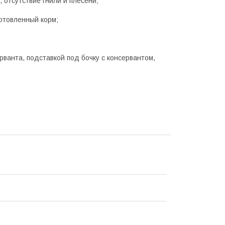
 отсутствие гнили и плесени;
готовленный корм;
ванта, подставкой под бочку с консервантом,