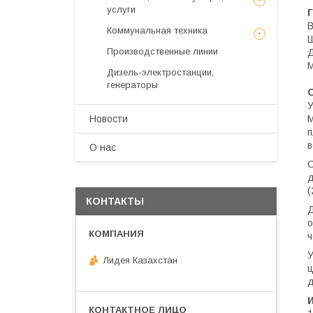
услуги
В
Коммунальная техника
Ш
Производственные линии
Д
М
Дизель-электростанции,
генераторы
У
Новости
M
п
в
О нас
С
д
(
КОНТАКТЫ
Д
о
ч
У
Лидея Казахстан
ц
д