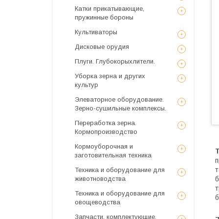
Катки прикатывающие,
пружинные бороны
Культиваторы
Дисковые орудия
Плуги. Глубокорыхлители.
Уборка зерна и других
культур
Элеваторное оборудование.
Зерно-сушильные комплексы.
Переработка зерна.
Кормопроизводство
Кормоуборочная и
заготовительная техника
п
т
Техника и оборудование для
животноводства
б
т
Техника и оборудование для
б
овощеводства
Запчасти, комплектующие,