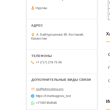
Нурлан
Х
А. Байтурсынова 95, Костанай,
Казахстан
+7 (717) 278-75-96
П
С
op@tehnosfera.pro
https://t.me/tsagroru_bot
И
+77057454546