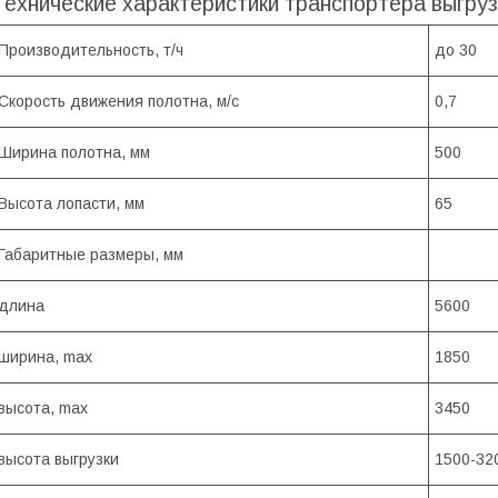
Технические характеристики транспортера выгруз
Производительность, т/ч
до 30
Скорость движения полотна, м/с
0,7
Ширина полотна, мм
500
Высота лопасти, мм
65
Габаритные размеры, мм
длина
5600
ширина, max
1850
высота, max
3450
высота выгрузки
1500-32