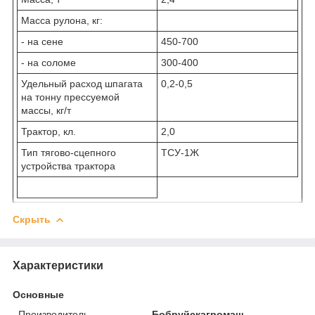
Масса рулона, кг:
- на сене
450-700
- на соломе
300-400
Удельный расход шпагата
0,2-0,5
на тонну прессуемой
массы, кг/т
Трактор, кл.
2,0
Тип тягово-сцепного
ТСУ-1Ж
устройства трактора
Скрыть
Характеристики
Основные
Производитель
Бобруйскагромаш