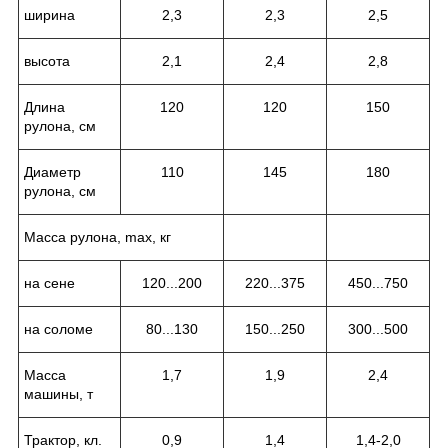
ширина
2,3
2,3
2,5
высота
2,1
2,4
2,8
Длина
120
120
150
рулона, см
Диаметр
110
145
180
рулона, см
Масса рулона, max, кг
на сене
120...200
220...375
450...750
на соломе
80...130
150...250
300...500
Масса
1,7
1,9
2,4
машины, т
Трактор, кл.
0,9
1,4
1,4-2,0