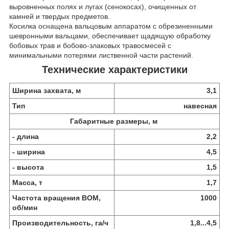
выровненных полях и лугах (сенокосах), очищенных от
камней и твердых предметов.
Косилка оснащена вальцовым аппаратом с обрезиненными
шевронными вальцами, обеспечивает щадящую обработку
бобовых трав и бобово-злаковых травосмесей с
минимальными потерями лиственной части растений.
Технические характеристики
Ширина захвата, м
3,1
Тип
навесная
Габаритные размеры, м
- длина
2,2
- ширина
4,5
- высота
1,5
Масса, т
1,7
Частота вращения ВОМ,
1000
об/мин
Производительность, га/ч
1,8...4,5