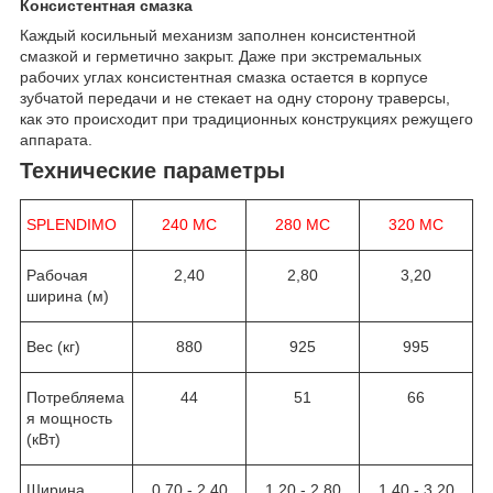
Консистентная смазка
Каждый косильный механизм заполнен консистентной
смазкой и герметично закрыт. Даже при экстремальных
рабочих углах консистентная смазка остается в корпусе
зубчатой передачи и не стекает на одну сторону траверсы,
как это происходит при традиционных конструкциях режущего
аппарата.
Технические параметры
SPLENDIMO
240 MC
280 MC
320 MC
Рабочая
2,40
2,80
3,20
ширина (м)
Вес (кг)
880
925
995
Потребляема
44
51
66
я мощность
(кВт)
Ширина
0,70 - 2,40
1,20 - 2,80
1,40 - 3,20