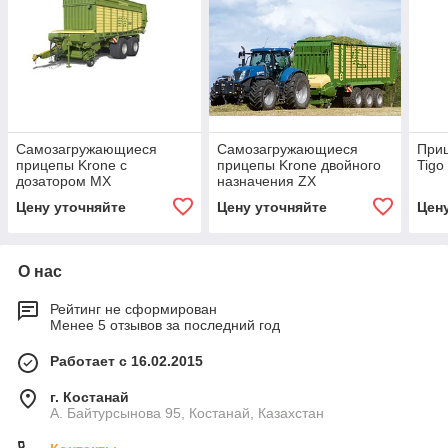
Самозагружающиеся
Самозагружающиеся
Приц
прицепы Krone с
прицепы Krone двойного
Tigo
дозатором MX
назначения ZX
Цену уточняйте
Цену уточняйте
Цен
О нас
Рейтинг не сформирован
Менее 5 отзывов за последний год
Работает с 16.02.2015
г. Костанай
А. Байтурсынова 95, Костанай, Казахстан