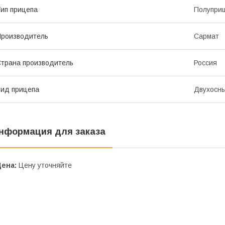
ип прицепа
Полупри
роизводитель
Сармат
трана производитель
Россия
ид прицепа
Двухосн
нформация для заказа
Цена:
Цену уточняйте