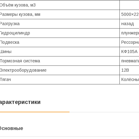
Объём кузова, м3
Размеры кузова, мм
5000×22
Разгрузка
назад
Гидроцилиндр
плунжер
Подвеска
Рессорн
Шины
КФ105А
Тормозная система
пневмат
Электрооборудование
12В
Тягач
Колёсны
арактеристики
Основные