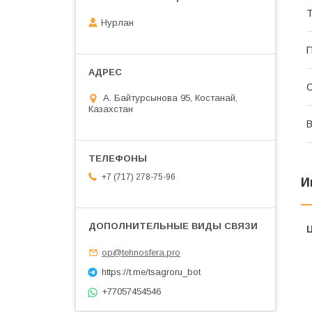
Т
Нурлан
П
С
А. Байтурсынова 95, Костанай,
Казахстан
В
+7 (717) 278-75-96
И
op@tehnosfera.pro
https://t.me/tsagroru_bot
+77057454546