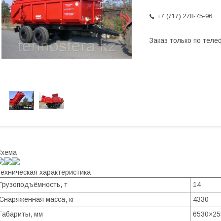
+7 (717) 278-75-96
Заказ только по теле
Схема
ехническая характеристика
Грузоподъёмность, т
14
Снаряжённая масса, кг
4330
Габариты, мм
6530×25