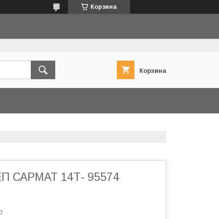
Корзина
Корзина
 САРМАТ 14Т- 95574
0