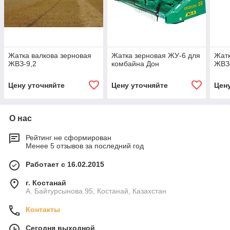
Жатка валкова зерновая
Жатка зерновая ЖУ-6 для
Жатк
ЖВЗ-9,2
комбайна Дон
ЖВЗ-
Цену уточняйте
Цену уточняйте
Цен
О нас
Рейтинг не сформирован
Менее 5 отзывов за последний год
Работает с 16.02.2015
г. Костанай
А. Байтурсынова 95, Костанай, Казахстан
Контакты
Сегодня выходной