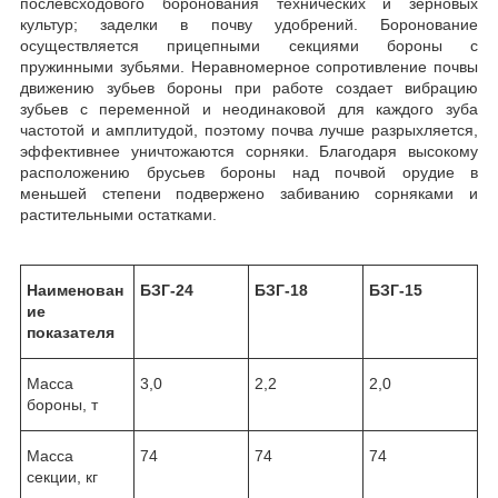
послевсходового боронования технических и зерновых
культур; заделки в почву удобрений. Боронование
осуществляется прицепными секциями бороны с
пружинными зубьями. Неравномерное сопротивление почвы
движению зубьев бороны при работе создает вибрацию
зубьев с переменной и неодинаковой для каждого зуба
частотой и амплитудой, поэтому почва лучше разрыхляется,
эффективнее уничтожаются сорняки. Благодаря высокому
расположению брусьев бороны над почвой орудие в
меньшей степени подвержено забиванию сорняками и
растительными остатками.
Наименован
БЗГ-24
БЗГ-18
БЗГ-15
ие
показателя
Масса
3,0
2,2
2,0
бороны, т
Масса
74
74
74
секции, кг