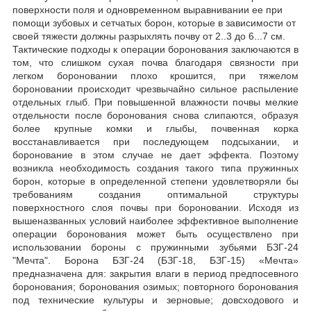
поверхности поля и одновременном выравнивании ее при
помощи зубовых и сетчатых борон, которые в зависимости от
своей тяжести должны разрыхлять почву от 2..3 до 6...7 см.
Тактические подходы к операции боронования заключаются в
том, что слишком сухая почва благодаря связности при
легком бороновании плохо крошится, при тяжелом
бороновании происходит чрезвычайно сильное распыление
отдельных глыб. При повышенной влажности почвы мелкие
отдельности после боронования снова слипаются, образуя
более крупные комки и глыбы, почвенная корка
восстанавливается при последующем подсыхании, и
боронование в этом случае не дает эффекта. Поэтому
возникла необходимость создания такого типа пружинных
борон, которые в определенной степени удовлетворяли бы
требованиям создания оптимальной структуры
поверхностного слоя почвы при бороновании. Исходя из
вышеназванных условий наиболее эффективное выполнение
операции боронования может быть осуществлено при
использовании бороны с пружинными зубьями БЗГ-24
"Мечта". Борона БЗГ-24 (БЗГ-18, БЗГ-15) «Мечта»
предназначена для: закрытия влаги в период предпосевного
боронования; боронования озимых; повторного боронования
под технические культуры и зерновые; довсходового и