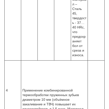
л –
Сталь
45,
твердост
ь - 37…
40 HRc,
что
предохр
аняет
бол от
среза и
износа.
4
Применение комбинированной
термообработки пружинных зубьев
диаметром 10 мм (объёмное
закаливание и ТВЧ) повышает их
износостойкость в 1,5 раза. Материал