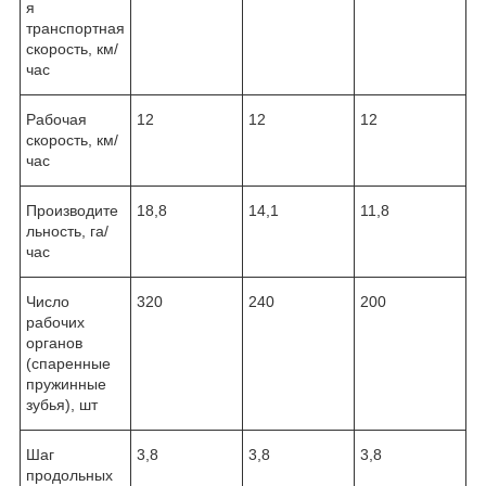
я
транспортная
скорость, км/
час
Рабочая
12
12
12
скорость, км/
час
Производите
18,8
14,1
11,8
льность, га/
час
Число
320
240
200
рабочих
органов
(спаренные
пружинные
зубья), шт
Шаг
3,8
3,8
3,8
продольных