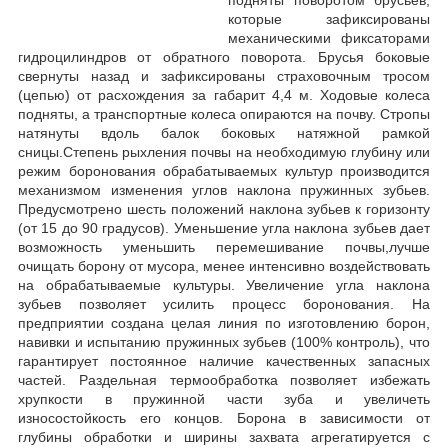
которые зафиксированы
механическими фиксаторами
гидроцилиндров от обратного поворота. Брусья боковые
свернуты назад и зафиксированы страховочным тросом
(цепью) от расхождения за габарит 4,4 м. Ходовые колеса
подняты, а транспортные колеса опираются на почву. Стропы
натянуты вдоль балок боковых натяжной рамкой
сницы.Степень рыхления почвы на необходимую глубину или
режим боронования обрабатываемых культур производится
механизмом изменения углов наклона пружинных зубьев.
Предусмотрено шесть положений наклона зубьев к горизонту
(от 15 до 90 градусов). Уменьшение угла наклона зубьев дает
возможность уменьшить перемешивание почвы,лучше
очищать борону от мусора, менее интенсивно воздействовать
на обрабатываемые культуры. Увеличение угла наклона
зубьев позволяет усилить процесс боронования. На
предприятии создана целая линия по изготовлению борон,
навивки и испытанию пружинных зубьев (100% контроль), что
гарантирует постоянное наличие качественных запасных
частей. Раздельная термообработка позволяет избежать
хрупкости в пружинной части зуба и увеличеть
износостойкость его концов. Борона в зависимости от
глубины обработки и ширины захвата агрегатируется с