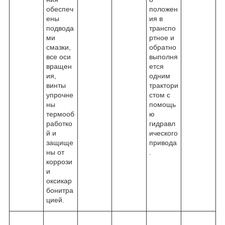
обеспеч
положен
ены
ия в
подвода
транспо
ми
ртное и
смазки,
обратно
все оси
выполня
вращен
ется
ия,
одним
винты
трактори
упрочне
стом с
ны
помощь
термооб
ю
работко
гидравл
й и
ического
защище
привода
ны от
.
коррози
и
оксикар
бонитра
цией.