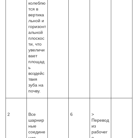
колеблю
тся в
вертика
льной и
горизонт
альной
плоскос
ти, что
увеличи
вает
площад
ь
воздейс
твия
зуба на
почву.
2
Все
6
>
шарнир
Перевод
ные
из
соедине
рабочег
ния
о