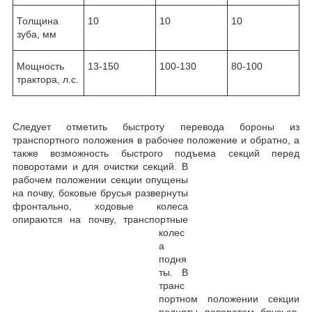
Толщина
10
10
10
зуба, мм
Мощность
13-150
100-130
80-100
трактора, л.с.
Следует отметить быстроту перевода бороны из
транспортного положения в рабочее положение и обратно, а
также возможность быстрого подъема секций перед
поворотами и для
очистки секций. В
рабочем положении секции опущены
на почву, боковые брусья развернуты
фронтально, ходовые колеса
опираются на почву, транспортные
колес
а
подня
ты. В
транс
портном положении секции
подняты поворотом брусьев,