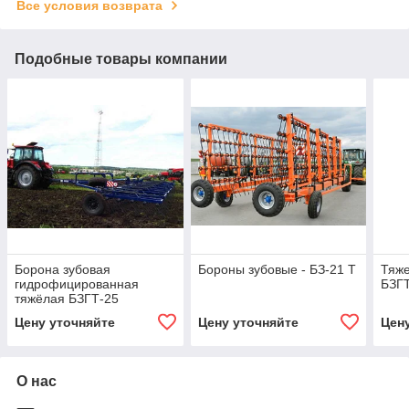
Все условия возврата
Подобные товары компании
Борона зубовая
Бороны зубовые - БЗ-21 Т
Тяже
гидрофицированная
БЗГ
тяжёлая БЗГТ-25
(БЗГТ-21, БЗГТ-19,
Цену уточняйте
Цену уточняйте
Цен
БЗГТ-15) «ПОБЕДА»
О нас