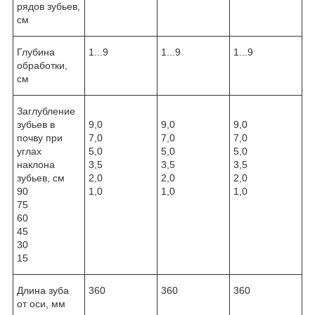
рядов зубьев,
см
Глубина
1...9
1...9
1...9
обработки,
см
Заглубление
зубьев в
9,0
9,0
9,0
почву при
7,0
7,0
7,0
углах
5,0
5,0
5,0
наклона
3,5
3,5
3,5
зубьев, см
2,0
2,0
2,0
90
1,0
1,0
1,0
75
60
45
30
15
Длина зуба
360
360
360
от оси, мм