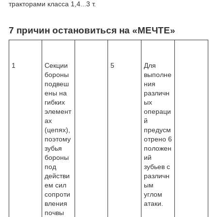
тракторами класса 1,4...3 т.
7 причин остановиться на «МЕЧТЕ»
1
Секции
5
Для
бороны
выполне
подвеш
ния
ены на
различн
гибких
ых
элемент
операци
ах
й
(цепях),
предусм
поэтому
отрено 6
зубья
положен
бороны
ий
под
зубьев с
действи
различн
ем сил
ым
сопроти
углом
вления
атаки.
почвы