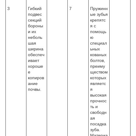
3
Гибкий
7
Пружинн
подвес
ые зубья
секций
крепятс
бороны
я с
и их
помощь
неболь
ю
шая
специал
ширина
ьных
обеспеч
кованых
ивает
болтов,
хороше
преиму
е
ществом
копиров
которых
ание
являетс
почвы.
я
высокая
прочнос
ть и
свободн
ая
посадка
зуба.
Материа