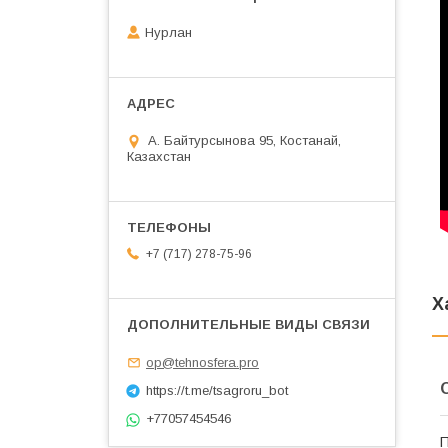
Нурлан
А. Байтурсынова 95, Костанай,
Казахстан
+7 (717) 278-75-96
Х
op@tehnosfera.pro
https://t.me/tsagroru_bot
+77057454546
П