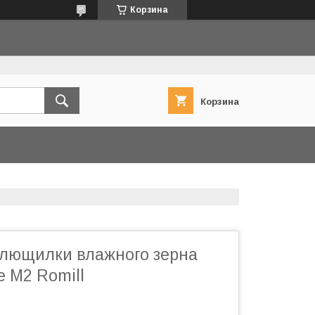
Корзина
Корзина
лющилки влажного зерна
 M2 Romill