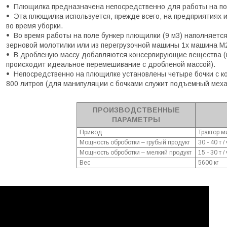
Плющилка предназначена непосредственно для работы на пол
Эта плющилка используется, прежде всего, на предприятиях
во время уборки.
Во время работы на поле бункер плющилки (9 м3) наполняется
зерновой молотилки или из перегрузочной машины 1x машина M2
В дробленую массу добавляются консервирующие вещества (в
происходит идеальное перемешивание с дробленой массой).
Непосредственно на плющилке установлены четыре бочки с
800 литров (для манипуляции с бочками служит подъемный меха
ПРОИЗВОДСТВЕННЫЕ
ПАРАМЕТРЫ
Привод
Трактор ми
Мощность оброботки – грубый продукт
30 - 40 т /
Мощность оброботки – мелкий продукт
15 - 30 т /
Вес
5600 кг