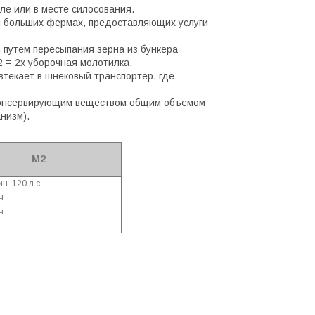
е или в месте силосования.
 и больших фермах, предоставляющих услуги
 путем пересыпания зерна из бункера
 = 2x уборочная молотилка.
текает в шнековый транспортер, где
 консервирующим веществом общим объемом
низм).
M2
н. 120 л.с
 ч
 ч