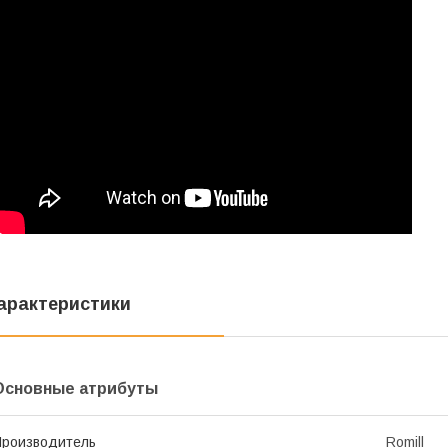
арактеристики
Основные атрибуты
роизводитель
Romill