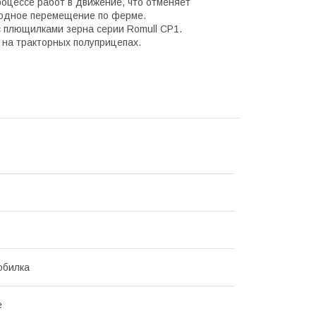
роцессе работ в движение, что отменяет
бодное перемещение по ферме.
с плющилками зерна серии
Romull CP1
.
 на тракторных полуприцепах.
обилка
е