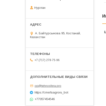
Нурлан
И
А. Байтурсынова 95, Костанай,
Казахстан
+7 (717) 278-75-96
op@tehnosfera.pro
https://t.me/tsagroru_bot
+77057454546