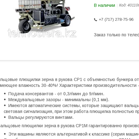
В наличии
Код:
40110
+7 (717) 278-75-96
Заказ только по теле
льцовые плющилки зерна в рукова CP1 с о
бъемностью бункера от 
меющее влажность 30-40%!
Характеристики производительности - 
Подача консервантов - от 0,3л\мин до 9л\мин.
Междувальцовые зазоры - минимальны (0,1 мм).
Имеются автоматические системы, которые защищают вальцы. 
световая сигнализация, при этом работа плющилка полностью п
Вальцы регулируются винтами.
альцовые плющилки зерна в рукова CP1М гарантированно производ
Эти машины являются альтернативой к классике (серия маши