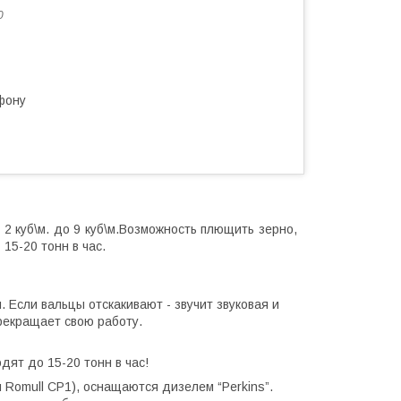
0
фону
2 куб\м. до 9 куб\м.
Возможность плющить зерно,
15-20 тонн в час.
Если вальцы отскакивают - звучит звуковая и
рекращает свою работу.
ят до 15-20 тонн в час!
н
Romull CP1
), оснащаются дизелем
“Perkins”
.