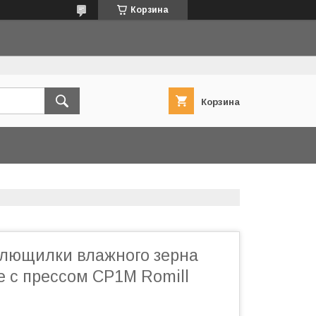
Корзина
Корзина
лющилки влажного зерна
 c прессом СР1М Romill