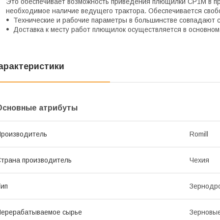
Это обеспечивает возможность приведения плющилки
СР1М
в п
необходимое наличие ведущего трактора. Обеспечивается сво
Технические и рабочие параметры в большинстве совпадают 
Доставка к месту работ плющилок осуществляется в основном
арактеристики
Основные атрибуты
роизводитель
Romill
трана производитель
Чехия
ип
Зернодр
ерерабатываемое сырье
Зерновы