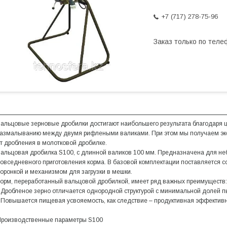
+7 (717) 278-75-96
Заказ только по теле
альцовые зерновые дробилки достигают наибольшего результата благодаря 
азмалыванию между двумя рифлеными валиками. При этом мы получаем экон
т дробления в молотковой дробилке.
альцовая дробилка S100, с длинной валиков 100 мм. Предназначена для не
овседневного приготовления корма. В базовой комплектации поставляется с
оронкой и механизмом для загрузки в мешки.
орм, переработанный вальцовой дробилкой, имеет ряд важных преимуществ
 Дробленое зерно отличается однородной структурой с минимальной долей 
 Повышается пищевая усвояемость, как следствие – продуктивная эффективн
роизводственные параметры S100