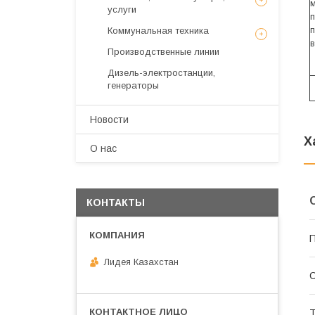
м
услуги
п
Коммунальная техника
п
в
Производственные линии
Дизель-электростанции,
генераторы
Новости
Х
О нас
КОНТАКТЫ
П
Лидея Казахстан
С
Т