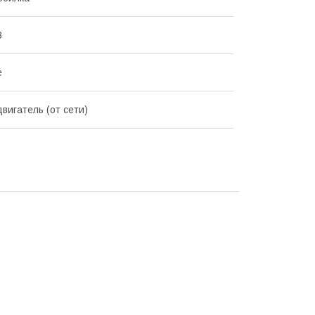
В
е
вигатель (от сети)