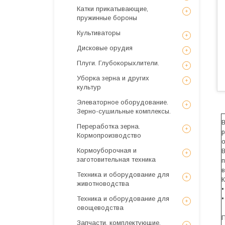
Катки прикатывающие,
пружинные бороны
Культиваторы
Дисковые орудия
Плуги. Глубокорыхлители.
Уборка зерна и других
культур
Элеваторное оборудование.
Зерно-сушильные комплексы.
В
Переработка зерна.
р
Кормопроизводство
о
Кормоуборочная и
В
заготовительная техника
п
в
Техника и оборудование для
К
животноводства
•
Техника и оборудование для
•
овощеводства
П
Запчасти, комплектующие,