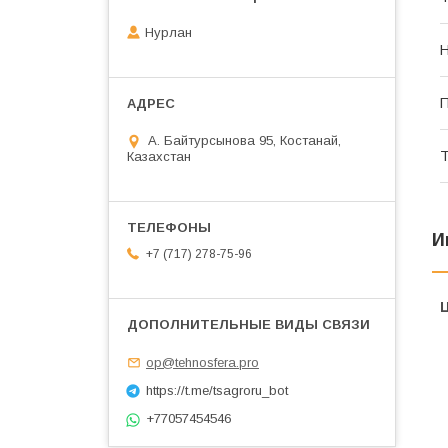
Нурлан
Н
П
А. Байтурсынова 95, Костанай,
Т
Казахстан
И
+7 (717) 278-75-96
op@tehnosfera.pro
https://t.me/tsagroru_bot
+77057454546