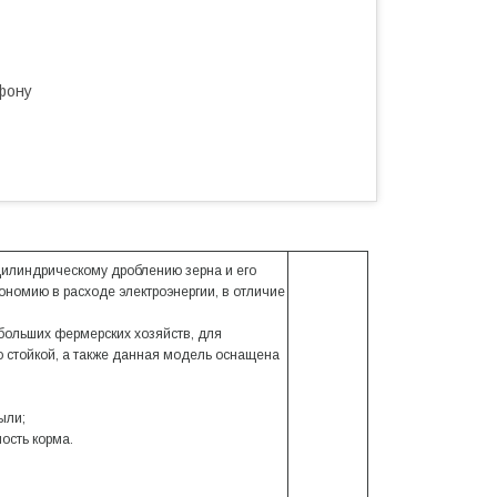
фону
цилиндрическому дроблению зерна и его
омию в расходе электроэнергии, в отличие
больших фермерских хозяйств, для
о стойкой, а также данная модель оснащена
:
пыли;
ость корма.