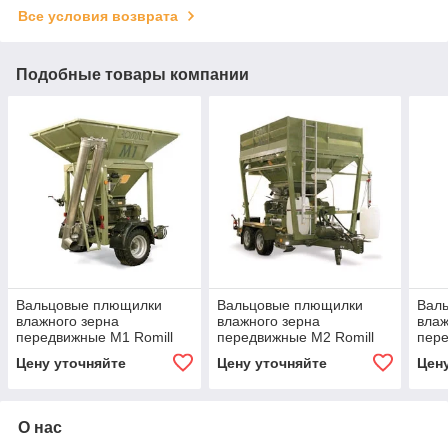
Все условия возврата
Подобные товары компании
Вальцовые плющилки
Вальцовые плющилки
Вал
влажного зерна
влажного зерна
влаж
передвижные М1 Romill
передвижные M2 Romill
пере
Romi
Цену уточняйте
Цену уточняйте
Цен
О нас