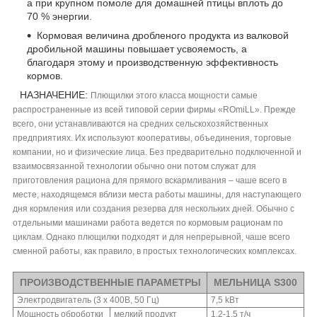
а при крупном помоле для домашней птицы вплоть до
70 % энергии.
Кормовая величина дробленого продукта из валковой
дробильной машины повышает усвояемость, а
благодаря этому и производственную эффективность
кормов.
НАЗНАЧЕНИЕ:
Плющилки этого класса мощности самые
распространенные из всей типовой серии фирмы «ROmiLL». Прежде
всего, они устанавливаются на средних сельскохозяйственных
предприятиях. Их используют кооперативы, объединения, торговые
компании, но и физические лица. Без предварительно подключенной и
взаимосвязанной технологии обычно они потом служат для
приготовления рациона для прямого вскармливания – чаше всего в
месте, находящемся вблизи места работы машины, для наступающего
дня кормления или создания резерва для нескольких дней. Обычно с
отдельными машинами работа ведется по кормовым рационам по
циклам. Однако плющилки подходят и для непрерывной, чаше всего
сменной работы, как правило, в простых технологических комплексах.
ПРОИЗВОДСТВЕННЫЕ ПАРАМЕТРЫ
МЕЛЬНИЦА S300
Электродвигатель (3 x 400В, 50 Гц)
7,5 kВт
Мощность оброботки
мелкий продукт
1,2-1,5 т/ч