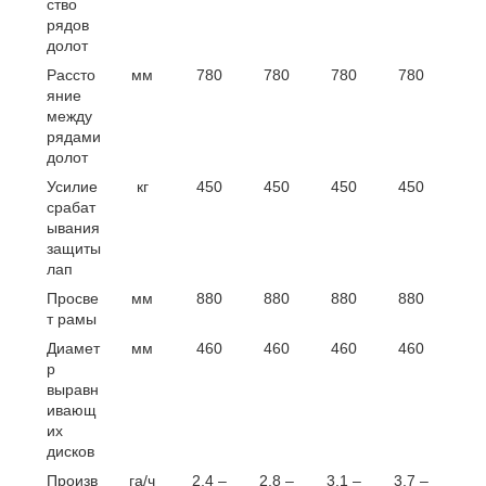
ство
рядов
долот
Рассто
мм
780
780
780
780
яние
между
рядами
долот
Усилие
кг
450
450
450
450
срабат
ывания
защиты
лап
Просве
мм
880
880
880
880
т рамы
Диамет
мм
460
460
460
460
р
выравн
ивающ
их
дисков
Произв
га/ч
2,4 –
2,8 –
3,1 –
3,7 –