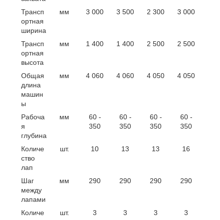
Трансп
мм
3 000
3 500
2 300
3 000
ортная
ширина
Трансп
мм
1 400
1 400
2 500
2 500
ортная
высота
Общая
мм
4 060
4 060
4 050
4 050
длина
машин
ы
Рабоча
мм
60 -
60 -
60 -
60 -
я
350
350
350
350
глубина
Количе
шт.
10
13
13
16
ство
лап
Шаг
мм
290
290
290
290
между
лапами
Количе
шт.
3
3
3
3