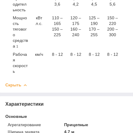
одител
3,6
4,2
4,5
5,6
ьность
Мощно
кВт
110 –
120 –
125 –
150 –
сть
л.с.
165
175
190
220
тяговог
150 –
160 –
170 –
200 –
о
225
240
255
300
средств
а
1
Рабоча
км/ч
8 - 12
8 - 12
8 - 12
8 - 12
я
скорост
ь
Скрыть
Характеристики
Основные
Агрегатирование
Прицепные
Ширина захвата
4.7 м