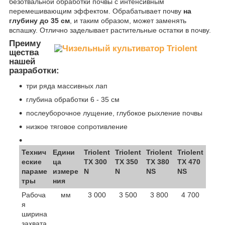
безотвальной обработки почвы с интенсивным
перемешивающим эффектом. Обрабатывает почву
на
глубину до
35 см
, и таким образом, может заменять
вспашку. Отлично заделывает растительные остатки в почву.
Преиму
щества
нашей
разработки:
три ряда массивных лап
глубина обработки 6 - 35 см
послеуборочное лущение, глубокое рыхление почвы
низкое тяговое сопротивление
Технич
Едини
Triolent
Triolent
Triolent
Triolent
еские
ца
TX 300
TX 350
TX 380
TX 470
параме
измере
N
N
NS
NS
тры
ния
Рабоча
мм
3 000
3 500
3 800
4 700
я
ширина
захвата