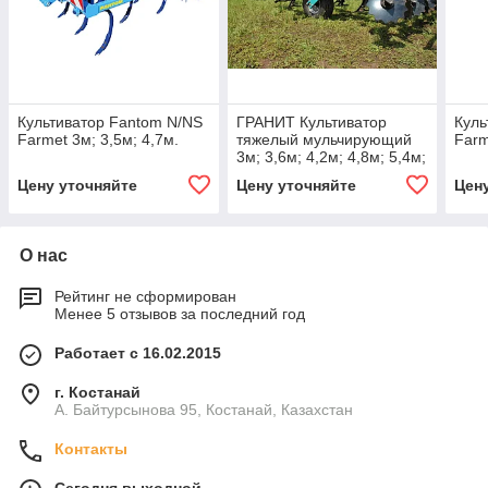
Культиватор Fantom N/NS
ГРАНИТ Культиватор
Куль
Farmet 3м; 3,5м; 4,7м.
тяжелый мульчирующий
Farm
3м; 3,6м; 4,2м; 4,8м; 5,4м;
6м; 6,6м; 7,2м.
Цену уточняйте
Цену уточняйте
Цен
О нас
Рейтинг не сформирован
Менее 5 отзывов за последний год
Работает с 16.02.2015
г. Костанай
А. Байтурсынова 95, Костанай, Казахстан
Контакты