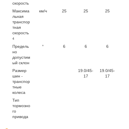
скорость
Максима
км/ч
25
25
25
льная
транспор
тная
скорость
4
Предель
°
6
6
6
но
допустим
ый склон
Размер
19.0/45-
19.0/45-
шин -
17
17
транспор
тные
колеса
Тип
тормозно
го
привода