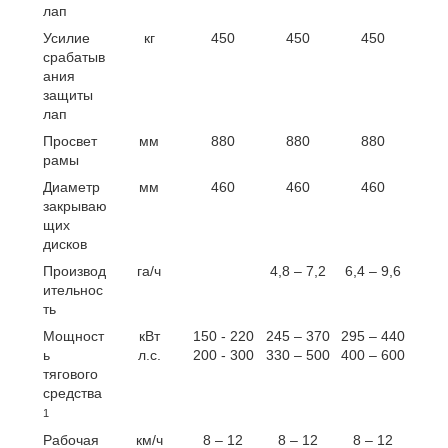
лап
Усилие
кг
450
450
450
срабатыв
ания
защиты
лап
Просвет
мм
880
880
880
рамы
Диаметр
мм
460
460
460
закрываю
щих
дисков
Производ
га/ч
4,8 – 7,2
6,4 – 9,6
ительнос
ть
Мощност
кВт
150 - 220
245 – 370
295 – 440
ь
л.с.
200 - 300
330 – 500
400 – 600
тягового
средства
1
Рабочая
км/ч
8 – 12
8 – 12
8 – 12