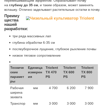
перемешивающим эффектом. Обрабатывает почву
на
глубину до 35 см
, и таким образом, может заменять
вспашку. Отлично заделывает растительные остатки в почву.
Преиму
щества
нашей
разработки:
три ряда массивных лап
глубина обработки 6-35 см
послеуборочное лущение, глубокое рыхление почвы
низкое тяговое сопротивление
Техниче
Единица
Triolent
Triolent
Triolent
ские
измерен
TX 470
TX 600
TX 800
парамет
ия
PS
PS
PS
ры
Рабочая
мм
4 700
6 200
7 900
ширина
захвата
Транспор
мм
3 000
3 000
3 000