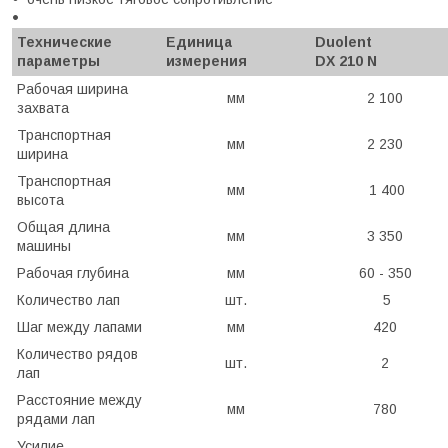
Технические
Единица
Duolent
параметры
измерения
DX 210 N
Рабочая ширина
мм
2 100
захвата
Транспортная
мм
2 230
ширина
Транспортная
мм
1 400
высота
Общая длина
мм
3 350
машины
Рабочая глубина
мм
60 - 350
Количество лап
шт.
5
Шаг между лапами
мм
420
Количество рядов
шт.
2
лап
Расстояние между
мм
780
рядами лап
Усилие