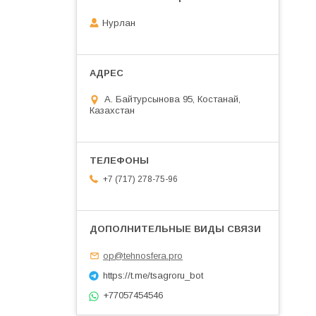
Нурлан
А. Байтурсынова 95, Костанай,
Казахстан
+7 (717) 278-75-96
op@tehnosfera.pro
https://t.me/tsagroru_bot
+77057454546