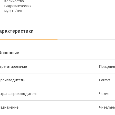
Количество
гидравлических
муфт /тип
арактеристики
Основные
грегатирование
Прицепн
роизводитель
Farmet
трана производитель
Чехия
азначение
Чизельн