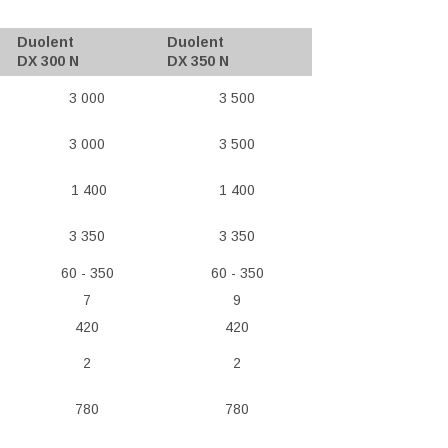
Duolent
Duolent
DX 300 N
DX 350 N
3 000
3 500
3 000
3 500
1 400
1 400
3 350
3 350
60 - 350
60 - 350
7
9
420
420
2
2
780
780