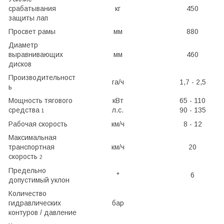
срабатывания
кг
450
защиты лап
Просвет рамы
мм
880
Диаметр
выравнивающих
мм
460
дисков
Производительност
га/ч
1,7 - 2,5
ь
Мощность тягового
кВт
65 - 110
средства
л.с.
90 - 135
1
Рабочая скорость
км/ч
8 - 12
Максимальная
транспортная
км/ч
20
скорость
2
Предельно
°
6
допустимый уклон
Количество
гидравлических
бар
контуров / давление