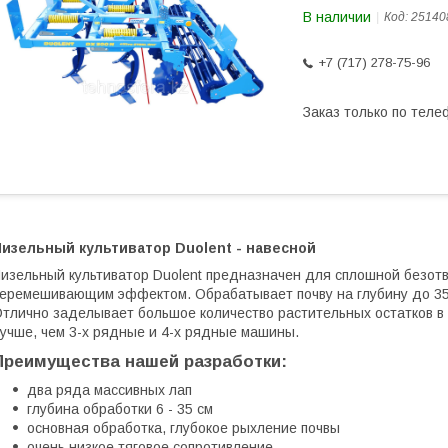
В наличии
Код:
25140
+7 (717) 278-75-96
Заказ только по теле
Чизельный культиватор Duolent - навесной
изельный культиватор Duolent предназначен для сплошной безот
еремешивающим эффектом. Обрабатывает почву на глубину до 35 с
тлично заделывает большое количество растительных остатков в 
учше, чем 3-х рядные и 4-х рядные машины.
Преимущества нашей разработки:
два ряда массивных лап
глубина обработки 6 - 35 см
основная обработка, глубокое рыхление почвы
очень низкое тяговое сопротивление