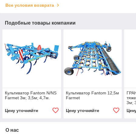
Все условия возврата
Подобные товары компании
Культиватор Fantom N/NS
Культиватор Fantom 12,5м
ГРАН
Farmet 3м; 3,5м; 4,7м.
Farmet
тяж
3м; 
6м; 
Цену уточняйте
Цену уточняйте
Цен
О нас