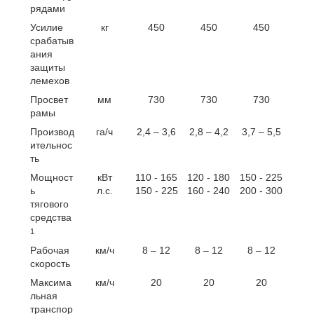
рядами
Усилие
кг
450
450
450
срабатыв
ания
защиты
лемехов
Просвет
мм
730
730
730
рамы
Производ
га/ч
2,4 – 3,6
2,8 – 4,2
3,7 – 5,5
ительнос
ть
Мощност
кВт
110 - 165
120 - 180
150 - 225
ь
л.с.
150 - 225
160 - 240
200 - 300
тягового
средства
1
Рабочая
км/ч
8 – 12
8 – 12
8 – 12
скорость
Максима
км/ч
20
20
20
льная
транспор