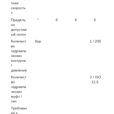
тная
скорость
3
Предель
°
6
6
6
но
допустим
ый склон
Количест
бар
1 / 200
во
гидравли
ческих
контуров
/
давление
Количест
2 / ISO
во
12,5
гидравли
ческих
муфт /
тип
Требован
ия к