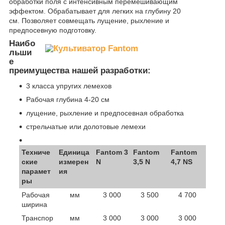
обработки поля с интенсивным перемешивающим
эффектом. Обрабатывает для легких на глубину 20
см. Позволяет совмещать лущение, рыхление и
предпосевную подготовку.
Наибо
льши
е
преимущества нашей разработки:
3 класса упругих лемехов
Рабочая глубина 4-20 см
лущение, рыхление и предпосевная обработка
стрельчатые или долотовые лемехи
Техниче
Единица
Fantom 3
Fantom
Fantom
ские
измерен
N
3,5 N
4,7 NS
парамет
ия
ры
Рабочая
мм
3 000
3 500
4 700
ширина
Транспор
мм
3 000
3 000
3 000