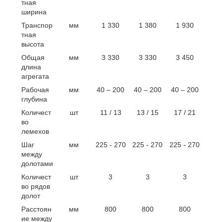
тная
ширина
Транспор
мм
1 330
1 380
1 930
тная
высота
Общая
мм
3 330
3 330
3 450
длина
агрегата
Рабочая
мм
40 – 200
40 – 200
40 – 200
глубина
Количест
шт
11 / 13
13 / 15
17 / 21
во
лемехов
Шаг
мм
225 - 270
225 - 270
225 - 270
между
долотами
Количест
шт
3
3
3
во рядов
долот
Расстоян
мм
800
800
800
ие между