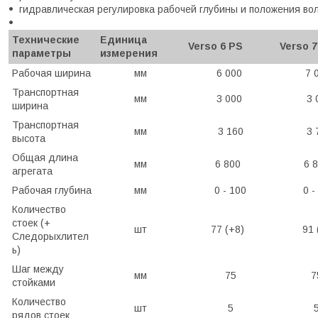
гидравлическая регулировка рабочей глубины и положения во
Технические
Единица
Verso 6 PS
Verso 7
параметры
измерения
Рабочая ширина
мм
6 000
7 
Транспортная
мм
3 000
3 
ширина
Транспортная
мм
3 160
3 
высота
Общая длина
мм
6 800
6 
агрегата
Рабочая глубина
мм
0 - 100
0 -
Количество
стоек (+
шт
77 (+8)
91 
Следорыхлител
ь)
Шаг между
мм
75
7
стойками
Количество
шт
5
рядов стоек