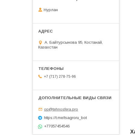
Нурлан
А. Байтурсынова 95, Костанай,
Казахстан
+7 (717) 278-75-96
op@tehnosfera.pro
https://t.me/tsagroru_bot
+77057454546
Х