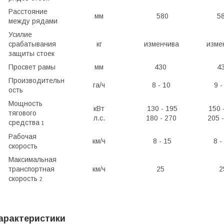
Расстояние
мм
580
5
между рядами
Усилие
срабатывания
кг
изменчива
изме
защиты стоек
Просвет рамы
мм
430
4
Производительн
га/ч
8 - 10
9 -
ость
Мощность
кВт
130 - 195
150 
тягового
л.с.
180 - 270
205 
средства
1
Рабочая
км/ч
8 - 15
8 -
скорость
Максимальная
транспортная
км/ч
25
2
скорость
2
арактеристики