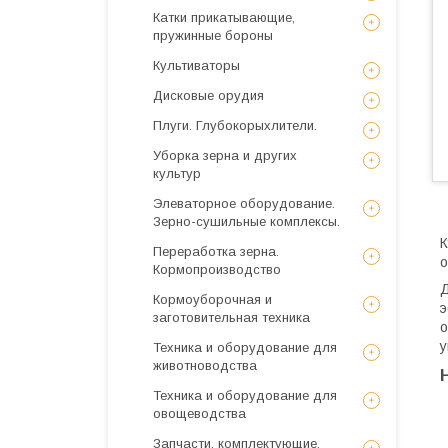
Катки прикатывающие,
пружинные бороны
Культиваторы
Дисковые орудия
Плуги. Глубокорыхлители.
Уборка зерна и других
культур
Элеваторное оборудование.
Зерно-сушильные комплексы.
К
Переработка зерна.
о
Кормопроизводство
Д
Кормоуборочная и
э
заготовительная техника
о
у
Техника и оборудование для
животноводства
Техника и оборудование для
овощеводства
Запчасти, комплектующие,