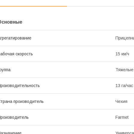
Основные
грегатирование
Прицепн
абочая скорость
15 км/ч
руппа
Тяжелые
роизводительность
13 га/час
трана производитель
Чехия
роизводитель
Farmet
азначение
Универс