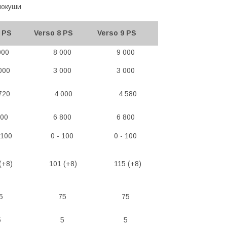
локуши
 PS
Verso 8 PS
Verso 9 PS
000
8 000
9 000
000
3 000
3 000
720
4 000
4 580
800
6 800
6 800
 100
0 - 100
0 - 100
(+8)
101 (+8)
115 (+8)
5
75
75
5
5
5