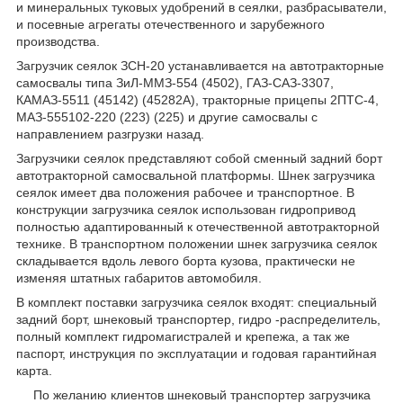
и минеральных туковых удобрений в сеялки, разбрасыватели,
и посевные агрегаты отечественного и зарубежного
производства.
Загрузчик сеялок ЗСН-20 устанавливается на автотракторные
самосвалы типа ЗиЛ-ММЗ-554 (4502), ГАЗ-САЗ-3307,
КАМАЗ-5511 (45142) (45282А), тракторные прицепы 2ПТС-4,
МАЗ-555102-220 (223) (225) и другие самосвалы с
направлением разгрузки назад.
Загрузчики сеялок представляют собой сменный задний борт
автотракторной самосвальной платформы. Шнек загрузчика
сеялок имеет два положения рабочее и транспортное. В
конструкции загрузчика сеялок использован гидропривод
полностью адаптированный к отечественной автотракторной
технике. В транспортном положении шнек загрузчика сеялок
складывается вдоль левого борта кузова, практически не
изменяя штатных габаритов автомобиля.
В комплект поставки загрузчика сеялок входят: специальный
задний борт, шнековый транспортер, гидро -распределитель,
полный комплект гидромагистралей и крепежа, а так же
паспорт, инструкция по эксплуатации и годовая гарантийная
карта.
По желанию клиентов шнековый транспортер загрузчика