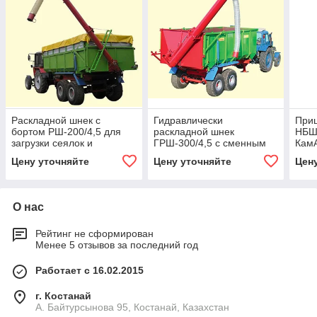
Раскладной шнек с
Гидравлически
Приц
бортом РШ-200/4,5 для
раскладной шнек
НБШ-
загрузки сеялок и
ГРШ-300/4,5 с сменным
Кам
разбрасывателей
бортом
прои
Цену уточняйте
Цену уточняйте
Цен
минудобрений,
мин
производительнос
О нас
Рейтинг не сформирован
Менее 5 отзывов за последний год
Работает с 16.02.2015
г. Костанай
А. Байтурсынова 95, Костанай, Казахстан