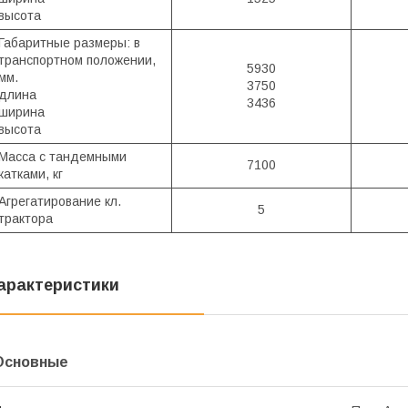
высота
Габаритные размеры: в
транспортном положении,
5930
мм.
3750
длина
3436
ширина
высота
Масса с тандемными
7100
катками, кг
Агрегатирование кл.
5
трактора
арактеристики
Основные