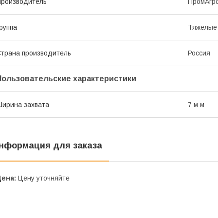
роизводитель
ПромАгр
руппа
Тяжелые
трана производитель
Россия
Пользовательские характеристики
ирина захвата
7 м м
нформация для заказа
Цена:
Цену уточняйте