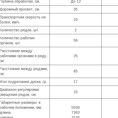
Глубина обработки, см.
До 12
Дорожный просвет, см.
35
Транспортная скорость не
20
более, км/ч.
Количество рядов, шт.
2
Количество рабочих
56
органов, шт.
Расстояние между
рабочими органами в ряду,
25
см
Расстояние между рядами,
85
см
Угол подрезания диска, гр.
17
Диапазон регулировки
15
смещения рядов, см.
Габаритные размеры: в
рабочем положении, мм.
5930
длина
7363
ширина
1525