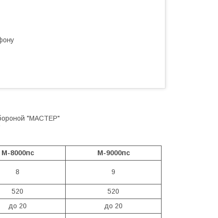
фону
 бороной "МАСТЕР"
"
М-8000пс
М-9000пс
8
9
520
520
до 20
до 20