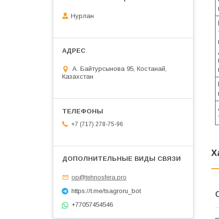
Нурлан
А. Байтурсынова 95, Костанай,
Казахстан
+7 (717) 278-75-96
Х
op@tehnosfera.pro
https://t.me/tsagroru_bot
+77057454546