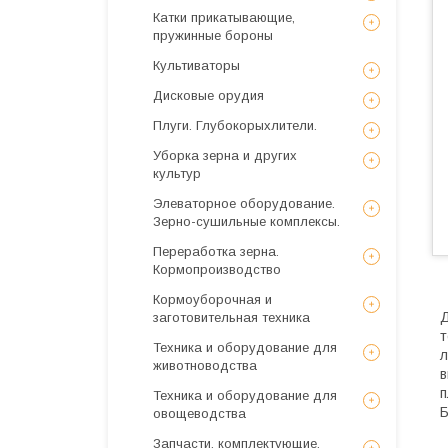
Катки прикатывающие,
пружинные бороны
Культиваторы
Дисковые орудия
Плуги. Глубокорыхлители.
Уборка зерна и других
культур
Элеваторное оборудование.
Зерно-сушильные комплексы.
Переработка зерна.
Кормопроизводство
Кормоуборочная и
Д
заготовительная техника
т
Техника и оборудование для
л
животноводства
в
п
Техника и оборудование для
Б
овощеводства
Запчасти, комплектующие,