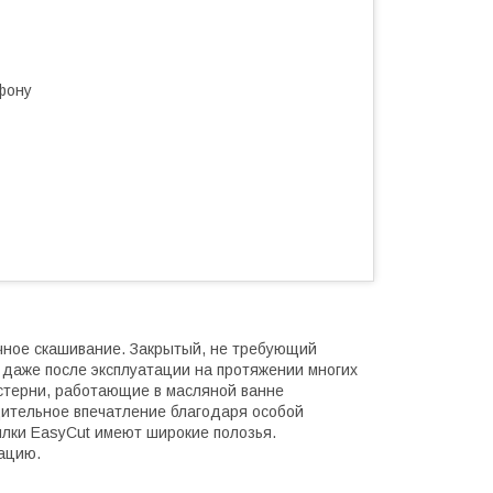
фону
чное скашивание. Закрытый, не требующий
 даже после эксплуатации на протяжении многих
стерни, работающие в масляной ванне
ительное впечатление благодаря особой
илки EasyCut имеют широкие полозья.
ацию.