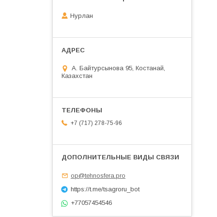
Нурлан
А. Байтурсынова 95, Костанай,
Казахстан
+7 (717) 278-75-96
op@tehnosfera.pro
https://t.me/tsagroru_bot
+77057454546