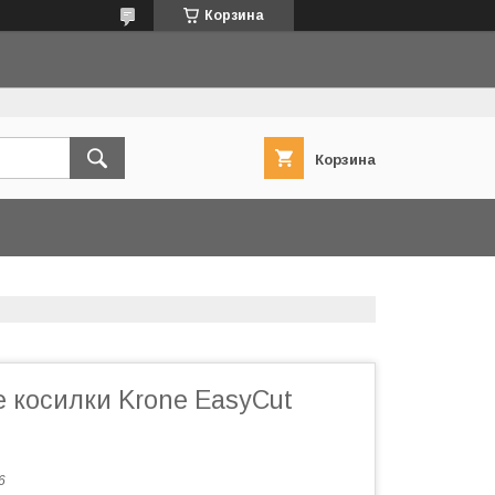
Корзина
Корзина
 косилки Krone EasyCut
6