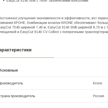
EasyCut 9140 Shift с теле- скопическими консолями
остоянное улучшение экономичности и эффективности, вот перво
омпания КРОНЕ. Комбинации косилок KRONE обеспечивают большу
asyCut 7540 шириной 7,40 м, EasyCut 9140 Shift шириной 8,70 м с
лющилкой и EasyCut 9140 CV Collect с поперечными транспортера
арактеристики
Основные
роизводитель
Krone
трана производитель
Россия