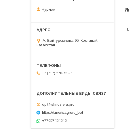
И
Нурлан
А. Байтурсынова 95, Костанай,
Казахстан
+7 (717) 278-75-96
op@tehnosfera.pro
https://t.me/tsagroru_bot
+77057454546