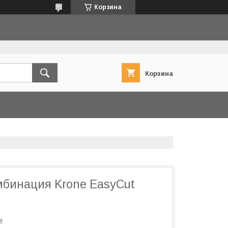
Корзина
Корзина
мбинация Krone EasyCut
8