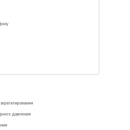
фону
 агрегатирования
орного давления
ения