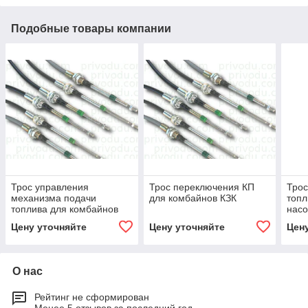
Подобные товары компании
Трос управления
Трос переключения КП
Трос
механизма подачи
для комбайнов КЗК
топл
топлива для комбайнов
насо
Гомсельмаш,
комб
Цену уточняйте
Цену уточняйте
Цен
Ростсельмаш
О нас
Рейтинг не сформирован