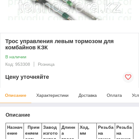
Трос управления левым тормозом для
комбайнов КЗК
В наличии
Код: 953308
Розница
Цену уточняйте
Описание
Характеристики
Доставка
Оплата
Усл
Описание
Назнач
Прим
Завод
Длинн
Ход,
Резьба
Резьба
ение
еняем
изгото
а
мм
на
на
ость
вител
троса,
конце
гаечно