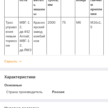
ь
мм
м
машин
крепле
ы
нии
Трос
МВГ-1
Красно
2000
75
М6
М16х1,
управл
2,
ярский
5
ения
дв.442
завод
левым
Алтай;
комбай
тормоз
МВГ-1
нов
ом
2,
дв.ЯМЗ
Скрыть
Характеристики
Основные
Страна производитель
Россия