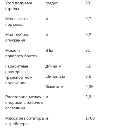
Угол подъема
градус
80
стрелы
Мах высота
м
9,7
подъема
Мах глубина
м
3,2
опускания
Момент
кНм
21
поворота,брутто
Габаритные
Длина,м
5,6
размеры в
Ширина,м
2,5
транспортном
положении
Высота,м
2,35
Расстояние между
м
2,9
опорами в рабочем
состоянии
Масса без ротатора
кг
1700
и грейфера