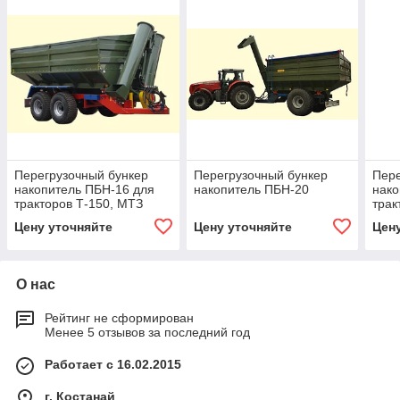
Перегрузочный бункер
Перегрузочный бункер
Пере
накопитель ПБН-16 для
накопитель ПБН-20
нако
тракторов Т-150, МТЗ
тра
1210, ХТЗ
200 л
Цену уточняйте
Цену уточняйте
Цен
грузоподъемность 12 т,
груз
объ
О нас
Рейтинг не сформирован
Менее 5 отзывов за последний год
Работает с 16.02.2015
г. Костанай