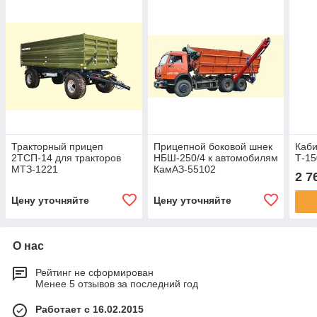
Тракторный прицеп
Прицепной боковой шнек
Каби
2ТСП-14 для тракторов
НБШ-250/4 к автомобилям
Т-15
МТЗ-1221
КамАЗ-55102
2 7
грузоподъемность 10,5 т,
производительностью 1 т/
объем 10-17 м3
мин
Цену уточняйте
Цену уточняйте
О нас
Рейтинг не сформирован
Менее 5 отзывов за последний год
Работает с 16.02.2015