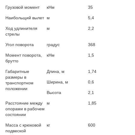
Грузовой момент
кНм
35
Наибольщий вылет
м
5,4
Ход удлинителя
м
2,2
стрелы
Угол поворота
градус
368
Момент поворота,
кНм
1,5
брутто
Габаритные
Длина, м
1,74
размеры в
Ширина, м
0,6
транспортном
положении
Высота
2,1
Расстояние между
м
1,85
опорами в рабочем
состоянии
Масса с крюковой
кг
600
подвеской