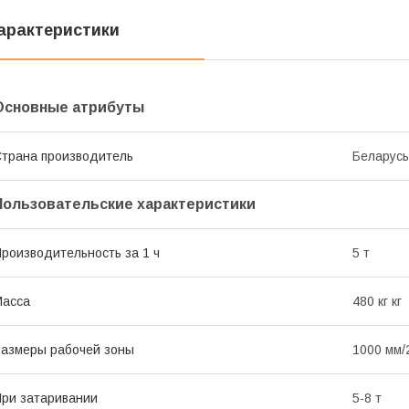
арактеристики
Основные атрибуты
трана производитель
Беларусь
Пользовательские характеристики
роизводительность за 1 ч
5 т
Масса
480 кг кг
азмеры рабочей зоны
1000 мм/
ри затаривании
5-8 т