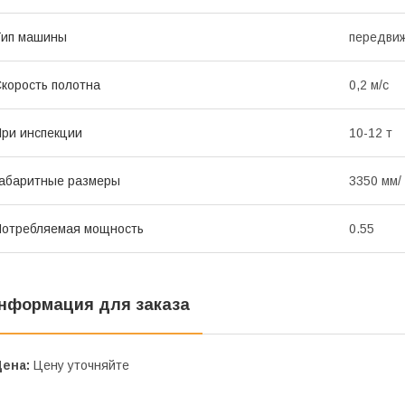
Тип машины
передви
корость полотна
0,2 м/с
ри инспекции
10-12 т
абаритные размеры
3350 мм/
отребляемая мощность
0.55
нформация для заказа
Цена:
Цену уточняйте