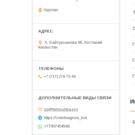
Нурлан
С
А. Байтурсынова 95, Костанай,
П
Казахстан
Г
П
+7 (717) 278-75-96
И
op@tehnosfera.pro
https://t.me/tsagroru_bot
+77057454546