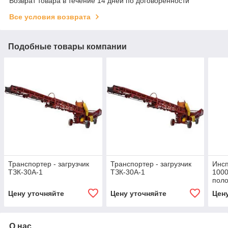
Возврат товара в течение 14 дней по договоренности
Все условия возврата
Подобные товары компании
Транспортер - загрузчик
Транспортер - загрузчик
Инсп
ТЗК-30А-1
ТЗК-30А-1
1000
пол
Цену уточняйте
Цену уточняйте
Цен
О нас